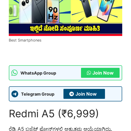
Best Smartphones
Join Now
WhatsApp Group
Join Now
Telegram Group
Redmi A5 (₹6,999)
ರೆಡ್ಮಿ A5 ಬಜೆಟ್ ಫೋನ್‌ಗಳಲ್ಲಿ ಅತ್ಯುತ್ತಮ ಆಯ್ಕೆಯಾಗಿದ್ದು,