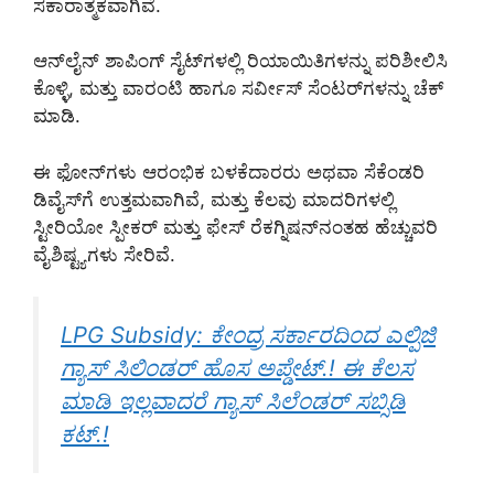
ಸಕಾರಾತ್ಮಕವಾಗಿವೆ.
ಆನ್‌ಲೈನ್ ಶಾಪಿಂಗ್ ಸೈಟ್‌ಗಳಲ್ಲಿ ರಿಯಾಯಿತಿಗಳನ್ನು ಪರಿಶೀಲಿಸಿ
ಕೊಳ್ಳಿ, ಮತ್ತು ವಾರಂಟಿ ಹಾಗೂ ಸರ್ವೀಸ್ ಸೆಂಟರ್‌ಗಳನ್ನು ಚೆಕ್
ಮಾಡಿ.
ಈ ಫೋನ್‌ಗಳು ಆರಂಭಿಕ ಬಳಕೆದಾರರು ಅಥವಾ ಸೆಕೆಂಡರಿ
ಡಿವೈಸ್‌ಗೆ ಉತ್ತಮವಾಗಿವೆ, ಮತ್ತು ಕೆಲವು ಮಾದರಿಗಳಲ್ಲಿ
ಸ್ಟೀರಿಯೋ ಸ್ಪೀಕರ್ ಮತ್ತು ಫೇಸ್ ರೆಕಗ್ನಿಷನ್‌ನಂತಹ ಹೆಚ್ಚುವರಿ
ವೈಶಿಷ್ಟ್ಯಗಳು ಸೇರಿವೆ.
LPG Subsidy: ಕೇಂದ್ರ ಸರ್ಕಾರದಿಂದ ಎಲ್ಪಿಜಿ
ಗ್ಯಾಸ್ ಸಿಲಿಂಡರ್ ಹೊಸ ಅಪ್ಡೇಟ್.! ಈ ಕೆಲಸ
ಮಾಡಿ ಇಲ್ಲವಾದರೆ ಗ್ಯಾಸ್ ಸಿಲೆಂಡರ್ ಸಬ್ಸಿಡಿ
ಕಟ್.!