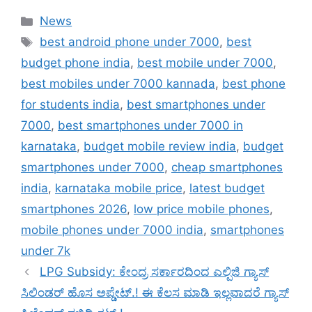
Categories
News
Tags
best android phone under 7000
,
best
budget phone india
,
best mobile under 7000
,
best mobiles under 7000 kannada
,
best phone
for students india
,
best smartphones under
7000
,
best smartphones under 7000 in
karnataka
,
budget mobile review india
,
budget
smartphones under 7000
,
cheap smartphones
india
,
karnataka mobile price
,
latest budget
smartphones 2026
,
low price mobile phones
,
mobile phones under 7000 india
,
smartphones
under 7k
LPG Subsidy: ಕೇಂದ್ರ ಸರ್ಕಾರದಿಂದ ಎಲ್ಪಿಜಿ ಗ್ಯಾಸ್
ಸಿಲಿಂಡರ್ ಹೊಸ ಅಪ್ಡೇಟ್.! ಈ ಕೆಲಸ ಮಾಡಿ ಇಲ್ಲವಾದರೆ ಗ್ಯಾಸ್