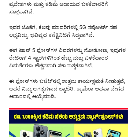
ಪ್ರದೇಶಗಳು ಮತ್ತು ಕಡಿಮೆ ಆದಾಯದ ಬಳಕೆದಾರರಿಗೆ
ಸೂಕ್ತವಾಗಿವೆ.
ಇದರ ಜೊತೆಗೆ, ಕೆಲವು ಮಾದರಿಗಳಲ್ಲಿ 5G ಸಪೋರ್ಟ್ ಸಹ
ಲಭ್ಯವಿದ್ದು, ಭವಿಷ್ಯದ ಕನೆಕ್ಟಿವಿಟಿಗೆ ಸಿದ್ಧವಾಗಿವೆ.
ಈಗ ಟಾಪ್ 5 ಫೋನ್‌ಗಳ ವಿವರಗಳನ್ನು ನೋಡೋಣ, ಇವುಗಳ
ರೇಟಿಂಗ್ 4 ಸ್ಟಾರ್‌ಗಳಿಗಿಂತ ಹೆಚ್ಚು ಮತ್ತು ಬಳಕೆದಾರರ
ವಿಮರ್ಶೆಗಳು ಹೆಚ್ಚಿನದಾಗಿ ಸಕಾರಾತ್ಮಕವಾಗಿವೆ.
ಈ ಫೋನ್‌ಗಳು ಬಜೆಟ್‌ನಲ್ಲಿ ಉತ್ತಮ ಕಾರ್ಯಕ್ಷಮತೆ ನೀಡುತ್ತವೆ,
ಆದರೆ ನಿಮ್ಮ ಅಗತ್ಯಗಳಾದ ಬ್ಯಾಟರಿ, ಕ್ಯಾಮೆರಾ ಅಥವಾ ವೇಗದ
ಆಧಾರದಲ್ಲಿ ಆಯ್ಕೆಮಾಡಿ.