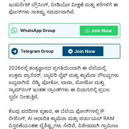
ಇಂಟರ್ನೆಟ್ ಬ್ರೌಸಿಂಗ್, ವೀಡಿಯೋ ವೀಕ್ಷಣೆ ಮತ್ತು ಕರೆಗಳಿಗೆ ಈ
ಫೋನ್‌ಗಳು ಸಾಕಷ್ಟು ಸಮರ್ಥವಾಗಿವೆ.
Join Now
WhatsApp Group
Join Now
Telegram Group
2026ರಲ್ಲಿ ತಂತ್ರಜ್ಞಾನದ ಪ್ರಗತಿಯಿಂದಾಗಿ ಈ ಬೆಲೆಯಲ್ಲಿ
ಉತ್ತಮ ಪ್ರಾಸೆಸರ್, ಬ್ಯಾಟರಿ ಲೈಫ್ ಮತ್ತು ಕ್ಯಾಮೆರಾ ಸೌಲಭ್ಯಗಳು
ಲಭ್ಯವಾಗಿವೆ. ರೆಡ್ಮಿ, ಪೋಕೋ, ಲಾವಾ, ಮೋಟೋ ಮತ್ತು
ಸ್ಯಾಮ್‌ಸಂಗ್ ಇಂತಹ ಬ್ರಾಂಡ್‌ಗಳು ಈ ವಿಭಾಗದಲ್ಲಿ ಪ್ರಬಲ
ಸ್ಪರ್ಧೆ ನೀಡುತ್ತಿವೆ.
ಕೆಲವು ವರದಿಗಳ ಪ್ರಕಾರ, ಈ ಬೆಲೆಯ ಫೋನ್‌ಗಳಲ್ಲಿ IP
ರೇಟಿಂಗ್, AI ಆಧಾರಿತ ಕ್ಯಾಮೆರಾ ಮತ್ತು ವರ್ಚುಯಲ್ RAM
ವಿಸ್ತರಣೆಯಂತಹ ವೈಶಿಷ್ಟ್ಯಗಳು ಸೇರಿವೆ, ವಿಶೇಷವಾಗಿ ಗ್ರಾಮೀಣ