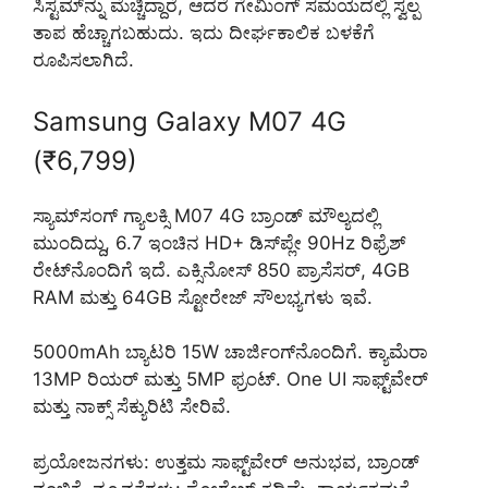
ಸಿಸ್ಟಮ್‌ನ್ನು ಮೆಚ್ಚಿದ್ದಾರೆ, ಆದರೆ ಗೇಮಿಂಗ್ ಸಮಯದಲ್ಲಿ ಸ್ವಲ್ಪ
ತಾಪ ಹೆಚ್ಚಾಗಬಹುದು. ಇದು ದೀರ್ಘಕಾಲಿಕ ಬಳಕೆಗೆ
ರೂಪಿಸಲಾಗಿದೆ.
Samsung Galaxy M07 4G
(₹6,799)
ಸ್ಯಾಮ್‌ಸಂಗ್ ಗ್ಯಾಲಕ್ಸಿ M07 4G ಬ್ರಾಂಡ್ ಮೌಲ್ಯದಲ್ಲಿ
ಮುಂದಿದ್ದು, 6.7 ಇಂಚಿನ HD+ ಡಿಸ್‌ಪ್ಲೇ 90Hz ರಿಫ್ರೆಶ್
ರೇಟ್‌ನೊಂದಿಗೆ ಇದೆ. ಎಕ್ಸಿನೋಸ್ 850 ಪ್ರಾಸೆಸರ್, 4GB
RAM ಮತ್ತು 64GB ಸ್ಟೋರೇಜ್ ಸೌಲಭ್ಯಗಳು ಇವೆ.
5000mAh ಬ್ಯಾಟರಿ 15W ಚಾರ್ಜಿಂಗ್‌ನೊಂದಿಗೆ. ಕ್ಯಾಮೆರಾ
13MP ರಿಯರ್ ಮತ್ತು 5MP ಫ್ರಂಟ್. One UI ಸಾಫ್ಟ್‌ವೇರ್
ಮತ್ತು ನಾಕ್ಸ್ ಸೆಕ್ಯುರಿಟಿ ಸೇರಿವೆ.
ಪ್ರಯೋಜನಗಳು: ಉತ್ತಮ ಸಾಫ್ಟ್‌ವೇರ್ ಅನುಭವ, ಬ್ರಾಂಡ್