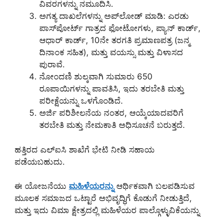
ವಿವರಗಳನ್ನು ನಮೂದಿಸಿ.
ಅಗತ್ಯ ದಾಖಲೆಗಳನ್ನು ಅಪ್‌ಲೋಡ್ ಮಾಡಿ: ಎರಡು
ಪಾಸ್‌ಪೋರ್ಟ್ ಗಾತ್ರದ ಫೋಟೋಗಳು, ಪ್ಯಾನ್ ಕಾರ್ಡ್,
ಆಧಾರ್ ಕಾರ್ಡ್, 10ನೇ ತರಗತಿ ಪ್ರಮಾಣಪತ್ರ (ಜನ್ಮ
ದಿನಾಂಕ ಸಹಿತ), ಮತ್ತು ವಯಸ್ಸು ಮತ್ತು ವಿಳಾಸದ
ಪುರಾವೆ.
ನೋಂದಣಿ ಶುಲ್ಕವಾಗಿ ಸುಮಾರು 650
ರೂಪಾಯಿಗಳನ್ನು ಪಾವತಿಸಿ, ಇದು ತರಬೇತಿ ಮತ್ತು
ಪರೀಕ್ಷೆಯನ್ನು ಒಳಗೊಂಡಿದೆ.
ಅರ್ಜಿ ಪರಿಶೀಲನೆಯ ನಂತರ, ಆಯ್ಕೆಯಾದವರಿಗೆ
ತರಬೇತಿ ಮತ್ತು ನೇಮಕಾತಿ ಅಧಿಸೂಚನೆ ಬರುತ್ತದೆ.
ಹತ್ತಿರದ ಎಲ್‌ಐಸಿ ಶಾಖೆಗೆ ಭೇಟಿ ನೀಡಿ ಸಹಾಯ
ಪಡೆಯಬಹುದು.
ಈ ಯೋಜನೆಯು
ಮಹಿಳೆಯರನ್ನು
ಆರ್ಥಿಕವಾಗಿ ಬಲಪಡಿಸುವ
ಮೂಲಕ ಸಮಾಜದ ಒಟ್ಟಾರೆ ಅಭಿವೃದ್ಧಿಗೆ ಕೊಡುಗೆ ನೀಡುತ್ತಿದೆ,
ಮತ್ತು ಇದು ವಿಮಾ ಕ್ಷೇತ್ರದಲ್ಲಿ ಮಹಿಳೆಯರ ಪಾಲ್ಗೊಳ್ಳುವಿಕೆಯನ್ನು