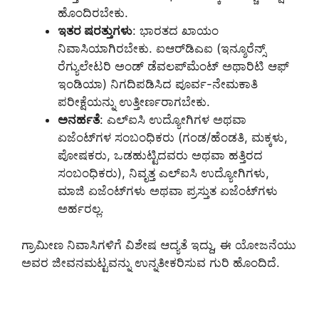
ಹೊಂದಿರಬೇಕು.
ಇತರ ಷರತ್ತುಗಳು
: ಭಾರತದ ಖಾಯಂ
ನಿವಾಸಿಯಾಗಿರಬೇಕು. ಐಆರ್‌ಡಿಎಐ (ಇನ್ಶೂರೆನ್ಸ್
ರೆಗ್ಯುಲೇಟರಿ ಅಂಡ್ ಡೆವಲಪ್‌ಮೆಂಟ್ ಅಥಾರಿಟಿ ಆಫ್
ಇಂಡಿಯಾ) ನಿಗದಿಪಡಿಸಿದ ಪೂರ್ವ-ನೇಮಕಾತಿ
ಪರೀಕ್ಷೆಯನ್ನು ಉತ್ತೀರ್ಣರಾಗಬೇಕು.
ಅನರ್ಹತೆ
: ಎಲ್‌ಐಸಿ ಉದ್ಯೋಗಿಗಳ ಅಥವಾ
ಏಜೆಂಟ್‌ಗಳ ಸಂಬಂಧಿಕರು (ಗಂಡ/ಹೆಂಡತಿ, ಮಕ್ಕಳು,
ಪೋಷಕರು, ಒಡಹುಟ್ಟಿದವರು ಅಥವಾ ಹತ್ತಿರದ
ಸಂಬಂಧಿಕರು), ನಿವೃತ್ತ ಎಲ್‌ಐಸಿ ಉದ್ಯೋಗಿಗಳು,
ಮಾಜಿ ಏಜೆಂಟ್‌ಗಳು ಅಥವಾ ಪ್ರಸ್ತುತ ಏಜೆಂಟ್‌ಗಳು
ಅರ್ಹರಲ್ಲ.
ಗ್ರಾಮೀಣ ನಿವಾಸಿಗಳಿಗೆ ವಿಶೇಷ ಆದ್ಯತೆ ಇದ್ದು, ಈ ಯೋಜನೆಯು
ಅವರ ಜೀವನಮಟ್ಟವನ್ನು ಉನ್ನತೀಕರಿಸುವ ಗುರಿ ಹೊಂದಿದೆ.