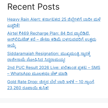
Recent Posts
Heavy Rain Alert: ಕರ್ನಾಟಕದ 25 ಜಿಲ್ಲೆಗಳಿಗೆ ಭಾರೀ ಮಳೆ
ಎಚ್ಚರಿಕೆ!
Airtel ₹469 Recharge Plan: 84 ದಿನ ವ್ಯಾಲಿಡಿಟಿ,
ಅನ್‌ಲಿಮಿಟೆಡ್ ಕರೆ – ಡೇಟಾ ಕಡಿಮೆ ಬಳಸುವವರಿಗೆ ಉತ್ತಮ
ಆಯ್ಕೆ
Siddaramaiah Resignation: ಮುಖ್ಯಮಂತ್ರಿ ಸ್ಥಾನಕ್ಕೆ
ರಾಜೀನಾಮೆ ಘೋಷಿಸಿದ ಸಿದ್ದರಾಮಯ್ಯ!
2nd PUC Result 2026 Live: ಫಲಿತಾಂಶ ಪ್ರಕಟ – SMS
– WhatsApp ಮೂಲಕವೂ ಚೆಕ್ ಮಾಡಿ
Gold Rate Drop: ಚಿನ್ನದ ಬೆಲೆ ಭಾರಿ ಇಳಿಕೆ – 10 ಗ್ರಾಂಗೆ
23,260 ರೂಪಾಯಿ ಕುಸಿತ!