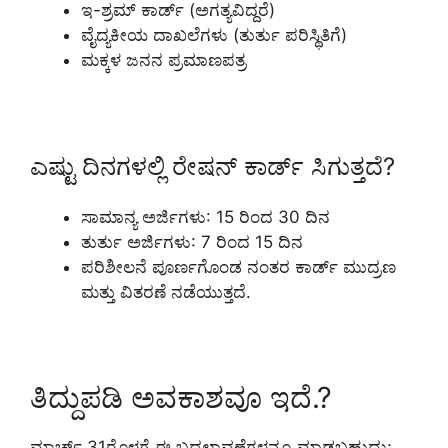
ಇ-ಶ್ರಮ್ ಕಾರ್ಡ್ (ಅಗತ್ಯವಿದ್ದರೆ)
ವೈದ್ಯಕೀಯ ದಾಖಲೆಗಳು (ತುರ್ತು ಪರಿಸ್ಥಿತಿಗೆ)
ಮಕ್ಕಳ ಜನನ ಪ್ರಮಾಣಪತ್ರ
ಎಷ್ಟು ದಿನಗಳಲ್ಲಿ ರೇಷನ್ ಕಾರ್ಡ್ ಸಿಗುತ್ತದೆ?
ಸಾಮಾನ್ಯ ಅರ್ಜಿಗಳು: 15 ರಿಂದ 30 ದಿನ
ತುರ್ತು ಅರ್ಜಿಗಳು: 7 ರಿಂದ 15 ದಿನ
ಪರಿಶೀಲನೆ ಪೂರ್ಣಗೊಂಡ ನಂತರ ಕಾರ್ಡ್ ಮುದ್ರಣ
ಮತ್ತು ವಿತರಣೆ ನಡೆಯುತ್ತದೆ.
ತಿದ್ದುಪಡಿ ಅವಕಾಶವೂ ಇದೆ.?
ಮಾರ್ಚ್ 31ರೊಳಗೆ ಈ ಬದಲಾವಣೆಗಳನ್ನೂ ಮಾಡಬಹುದು: