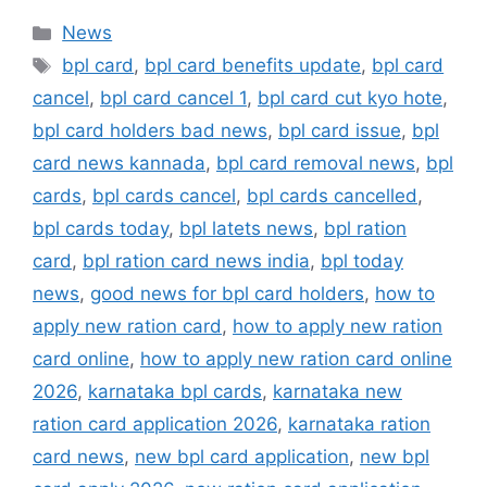
Categories
News
Tags
bpl card
,
bpl card benefits update
,
bpl card
cancel
,
bpl card cancel 1
,
bpl card cut kyo hote
,
bpl card holders bad news
,
bpl card issue
,
bpl
card news kannada
,
bpl card removal news
,
bpl
cards
,
bpl cards cancel
,
bpl cards cancelled
,
bpl cards today
,
bpl latets news
,
bpl ration
card
,
bpl ration card news india
,
bpl today
news
,
good news for bpl card holders
,
how to
apply new ration card
,
how to apply new ration
card online
,
how to apply new ration card online
2026
,
karnataka bpl cards
,
karnataka new
ration card application 2026
,
karnataka ration
card news
,
new bpl card application
,
new bpl