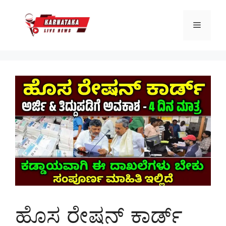
Skip
to
Menu
content
ಹೊಸ ರೇಷನ್ ಕಾರ್ಡ್