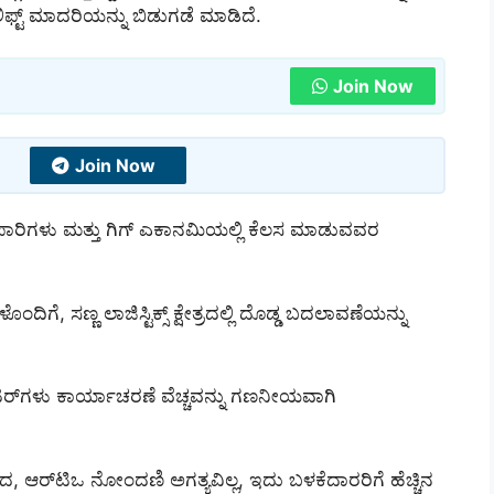
ಿಫ್ಟ್ ಮಾದರಿಯನ್ನು ಬಿಡುಗಡೆ ಮಾಡಿದೆ.
Join Now
Join Now
್ಯಾಪಾರಿಗಳು ಮತ್ತು ಗಿಗ್ ಎಕಾನಮಿಯಲ್ಲಿ ಕೆಲಸ ಮಾಡುವವರ
ೊಂದಿಗೆ, ಸಣ್ಣ ಲಾಜಿಸ್ಟಿಕ್ಸ್ ಕ್ಷೇತ್ರದಲ್ಲಿ ದೊಡ್ಡ ಬದಲಾವಣೆಯನ್ನು
ಕೂಟರ್‌ಗಳು ಕಾರ್ಯಾಚರಣೆ ವೆಚ್ಚವನ್ನು ಗಣನೀಯವಾಗಿ
, ಆರ್‌ಟಿಒ ನೋಂದಣಿ ಅಗತ್ಯವಿಲ್ಲ, ಇದು ಬಳಕೆದಾರರಿಗೆ ಹೆಚ್ಚಿನ