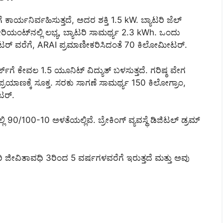
ರ್ಯನಿರ್ವಹಿಸುತ್ತದೆ, ಅದರ ಶಕ್ತಿ 1.5 kW. ಬ್ಯಾಟರಿ ಜೆಲ್
ಂಟ್‌ನಲ್ಲಿ ಲಭ್ಯ, ಬ್ಯಾಟರಿ ಸಾಮರ್ಥ್ಯ 2.3 kWh. ಒಂದು
ಟರ್ ವರೆಗೆ, ARAI ಪ್ರಮಾಣೀಕರಿಸಿದಂತೆ 70 ಕಿಲೋಮೀಟರ್.
ಗೆ ಕೇವಲ 1.5 ಯೂನಿಟ್ ವಿದ್ಯುತ್ ಬಳಸುತ್ತದೆ. ಗರಿಷ್ಠ ವೇಗ
ಯಾಣಕ್ಕೆ ಸೂಕ್ತ. ಸರಕು ಸಾಗಣೆ ಸಾಮರ್ಥ್ಯ 150 ಕಿಲೋಗ್ರಾಂ,
ಟರ್.
0/100-10 ಅಳತೆಯಲ್ಲಿವೆ. ಬ್ರೇಕಿಂಗ್ ವ್ಯವಸ್ಥೆ ಡಿಜಿಟಲ್ ಡ್ರಮ್
 ಜೀವಿತಾವಧಿ 3ರಿಂದ 5 ವರ್ಷಗಳವರೆಗೆ ಇರುತ್ತದೆ ಮತ್ತು ಅವು