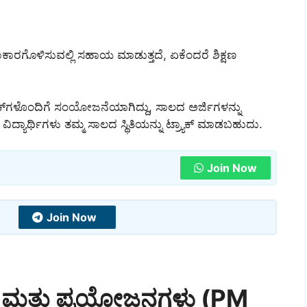
ಕಾರಗೊಳಿಸುವಲ್ಲಿ ಸಹಾಯ ಮಾಡುತ್ತದೆ, ಏಕೆಂದರೆ ಶಿಕ್ಷಣ
್‌ಗಳೊಂದಿಗೆ ಸಂಯೋಜನೆಯಾಗಿದ್ದು, ಸಾಲದ ಅರ್ಜಿಗಳನ್ನು
ವಿದ್ಯಾರ್ಥಿಗಳು ತಮ್ಮ ಸಾಲದ ಸ್ಥಿತಿಯನ್ನು ಟ್ರ್ಯಾಕ್ ಮಾಡಬಹುದು.
Join Now
Join Now
ಮತ್ತು ಪ್ರಯೋಜನಗಳು (PM