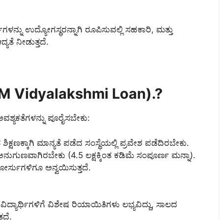
ಗಳನ್ನು ಉದ್ಯೋಗಸ್ಥರನ್ನಾಗಿ ರೂಪಿಸುವಲ್ಲಿ ಸಹಕಾರಿ, ಮತ್ತು
ಯತೆ ನೀಡುತ್ತದೆ.
 Vidyalakshmi Loan).?
ಶ್ಯಕತೆಗಳನ್ನು ಪೂರೈಸಬೇಕು:
್ಷಣಕ್ಕಾಗಿ ಮಾನ್ಯತೆ ಪಡೆದ ಸಂಸ್ಥೆಯಲ್ಲಿ ಪ್ರವೇಶ ಪಡೆದಿರಬೇಕು.
ಗುಣವಾಗಿರಬೇಕು (4.5 ಲಕ್ಷಕ್ಕಿಂತ ಕಡಿಮೆ ಸಂಪೂರ್ಣ ಮನ್ನಾ).
ಕೋರ್ಸುಗಳಿಗೂ ಅನ್ವಯಿಸುತ್ತದೆ.
 ವಿದ್ಯಾರ್ಥಿಗಳಿಗೆ ವಿಶೇಷ ರಿಯಾಯಿತಿಗಳು ಲಭ್ಯವಿದ್ದು, ಸಾಲದ
ದೆ.