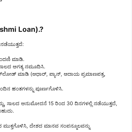
akshmi Loan).?
ನಡೆಯುತ್ತದೆ:
ೋಂದಣಿ ಮಾಡಿ.
ು ಸಾಲದ ಅಗತ್ಯ ನಮೂದಿಸಿ.
ಅಪ್‌ಲೋಡ್ ಮಾಡಿ (ಆಧಾರ್, ಪ್ಯಾನ್, ಆದಾಯ ಪ್ರಮಾಣಪತ್ರ,
ಮುಂದಿನ ಹಂತಗಳನ್ನು ಪೂರ್ಣಗೊಳಿಸಿ.
ಿದ್ದು, ಸಾಲದ ಅನುಮೋದನೆ 15 ರಿಂದ 30 ದಿನಗಳಲ್ಲಿ ನಡೆಯುತ್ತದೆ,
ಡಬಹುದು.
ಯಿಂದ ಮುಕ್ತಗೊಳಿಸಿ, ದೇಶದ ಮಾನವ ಸಂಪನ್ಮೂಲವನ್ನು