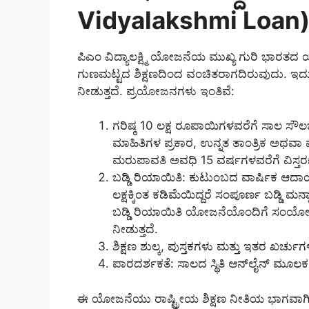
Vidyalakshmi Loan)
ಪಿಎಂ ವಿದ್ಯಾಲಕ್ಷ್ಮಿ ಯೋಜನೆಯ ಮುಖ್ಯ ಗುರಿ ಭಾ
ಗುಣಮಟ್ಟದ ಶಿಕ್ಷಣದಿಂದ ವಂಚಿತರಾಗದಿರುವುದು. ಇದು
ನೀಡುತ್ತದೆ. ಪ್ರಯೋಜನಗಳು ಇಂತಿವೆ:
ಗರಿಷ್ಠ 10 ಲಕ್ಷ ರೂಪಾಯಿಗಳವರೆಗೆ ಸಾಲ ಸೌ
ಮಾಹಿತಿಗಳ ಪ್ರಕಾರ, ಉನ್ನತ ತಾಂತ್ರಿಕ ಅಥವಾ ವೈದ
ಮರುಪಾವತಿ ಅವಧಿ 15 ವರ್ಷಗಳವರೆಗೆ ವಿಸ್
ಬಡ್ಡಿ ರಿಯಾಯಿತಿ: ಕುಟುಂಬದ ವಾರ್ಷಿಕ ಆದಾಯ 8
ಲಕ್ಷಕ್ಕಿಂತ ಕಡಿಮೆಯಿದ್ದರೆ ಸಂಪೂರ್ಣ ಬಡ್ಡ
ಬಡ್ಡಿ ರಿಯಾಯಿತಿ ಯೋಜನೆಯೊಂದಿಗೆ ಸಂಯೋಜ
ನೀಡುತ್ತದೆ.
ಶಿಕ್ಷಣ ಶುಲ್ಕ, ಪುಸ್ತಕಗಳು ಮತ್ತು ಇತರ ಖರ್ಚುಗಳ
ಪಾರದರ್ಶಕತೆ: ಸಾಲದ ಸ್ಥಿತಿ ಆನ್‌ಲೈನ್ ಮೂಲಕ 
ಈ ಯೋಜನೆಯು ರಾಷ್ಟ್ರೀಯ ಶಿಕ್ಷಣ ನೀತಿಯ ಭಾಗವಾಗಿದ್ದು