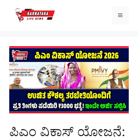
Skip
to
Menu
content
ಪಿಎಂ ವಿಕಾಸ್‌ ಯೋಜನೆ: