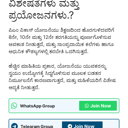
ವಿಶೇಷತೆಗಳು ಮತ್ತು
ಪ್ರಯೋಜನಗಳು.?
ಪಿಎಂ ವಿಕಾಸ್ ಯೋಜನೆಯು ಶಿಕ್ಷಣದಿಂದ ಹೊರಗುಳಿದವರಿಗೆ
8ನೇ, 10ನೇ ಮತ್ತು 12ನೇ ತರಗತಿಯನ್ನು ಪೂರ್ಣಗೊಳಿಸುವ
ಅವಕಾಶ ನೀಡುತ್ತದೆ, ಮತ್ತು ಸಾಂಪ್ರದಾಯಿಕ ಕಲೆಗಳು ಹಾಗೂ
ಆಧುನಿಕ ಕೌಶಲ್ಯಗಳಲ್ಲಿ ತರಬೇತಿ ಒದಗಿಸುತ್ತದೆ.
ಹೆಚ್ಚಿನ ಮಾಹಿತಿಯ ಪ್ರಕಾರ, ಯೋಜನೆಯು ಯುವಕರನ್ನು
ಸ್ವಯಂ ಉದ್ಯೋಗಕ್ಕೆ ಸಿದ್ಧಗೊಳಿಸುವ ಮೂಲಕ ಬಡತನ
ನಿರ್ಮೂಲನೆಗೆ ಕಾರಣವಾಗುತ್ತದೆ, ಮತ್ತು ಮಹಿಳೆಯರಿಗೆ ವಿಶೇಷ
ಆದ್ಯತೆ ನೀಡುತ್ತದೆ.
Join Now
WhatsApp Group
Join Now
Telegram Group