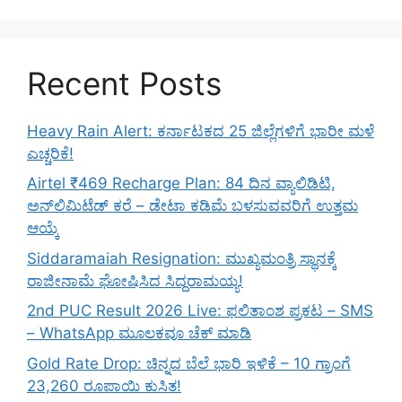
Recent Posts
Heavy Rain Alert: ಕರ್ನಾಟಕದ 25 ಜಿಲ್ಲೆಗಳಿಗೆ ಭಾರೀ ಮಳೆ
ಎಚ್ಚರಿಕೆ!
Airtel ₹469 Recharge Plan: 84 ದಿನ ವ್ಯಾಲಿಡಿಟಿ,
ಅನ್‌ಲಿಮಿಟೆಡ್ ಕರೆ – ಡೇಟಾ ಕಡಿಮೆ ಬಳಸುವವರಿಗೆ ಉತ್ತಮ
ಆಯ್ಕೆ
Siddaramaiah Resignation: ಮುಖ್ಯಮಂತ್ರಿ ಸ್ಥಾನಕ್ಕೆ
ರಾಜೀನಾಮೆ ಘೋಷಿಸಿದ ಸಿದ್ದರಾಮಯ್ಯ!
2nd PUC Result 2026 Live: ಫಲಿತಾಂಶ ಪ್ರಕಟ – SMS
– WhatsApp ಮೂಲಕವೂ ಚೆಕ್ ಮಾಡಿ
Gold Rate Drop: ಚಿನ್ನದ ಬೆಲೆ ಭಾರಿ ಇಳಿಕೆ – 10 ಗ್ರಾಂಗೆ
23,260 ರೂಪಾಯಿ ಕುಸಿತ!