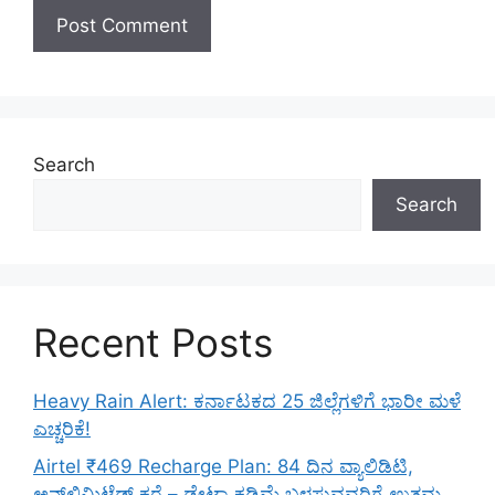
Search
Search
Recent Posts
Heavy Rain Alert: ಕರ್ನಾಟಕದ 25 ಜಿಲ್ಲೆಗಳಿಗೆ ಭಾರೀ ಮಳೆ
ಎಚ್ಚರಿಕೆ!
Airtel ₹469 Recharge Plan: 84 ದಿನ ವ್ಯಾಲಿಡಿಟಿ,
ಅನ್‌ಲಿಮಿಟೆಡ್ ಕರೆ – ಡೇಟಾ ಕಡಿಮೆ ಬಳಸುವವರಿಗೆ ಉತ್ತಮ