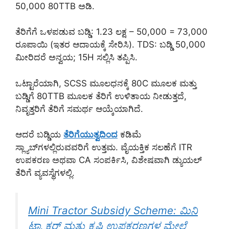
50,000 80TTB ಅಡಿ.
ತೆರಿಗೆಗೆ ಒಳಪಡುವ ಬಡ್ಡಿ: 1.23 ಲಕ್ಷ – 50,000 = 73,000
ರೂಪಾಯಿ (ಇತರ ಆದಾಯಕ್ಕೆ ಸೇರಿಸಿ). TDS: ಬಡ್ಡಿ 50,000
ಮೀರಿದರೆ ಅನ್ವಯ; 15H ಸಲ್ಲಿಸಿ ತಪ್ಪಿಸಿ.
ಒಟ್ಟಾರೆಯಾಗಿ, SCSS ಮೂಲಧನಕ್ಕೆ 80C ಮೂಲಕ ಮತ್ತು
ಬಡ್ಡಿಗೆ 80TTB ಮೂಲಕ ತೆರಿಗೆ ಉಳಿತಾಯ ನೀಡುತ್ತದೆ,
ನಿವೃತ್ತರಿಗೆ ತೆರಿಗೆ ಸಮರ್ಥ ಆಯ್ಕೆಯಾಗಿದೆ.
ಆದರೆ ಬಡ್ಡಿಯ
ತೆರಿಗೆಯುತ್ವದಿಂದ
ಕಡಿಮೆ
ಸ್ಲ್ಯಾಬ್‌ಗಳಲ್ಲಿರುವವರಿಗೆ ಉತ್ತಮ. ವೈಯಕ್ತಿಕ ಸಲಹೆಗೆ ITR
ಉಪಕರಣ ಅಥವಾ CA ಸಂಪರ್ಕಿಸಿ, ವಿಶೇಷವಾಗಿ ಡ್ಯುಯಲ್
ತೆರಿಗೆ ವ್ಯವಸ್ಥೆಗಳಲ್ಲಿ.
Mini Tractor Subsidy Scheme: ಮಿನಿ
ಟ್ರ್ಯಾಕ್ಟರ್ ಮತ್ತು ಕೃಷಿ ಉಪಕರಣಗಳ ಮೇಲೆ