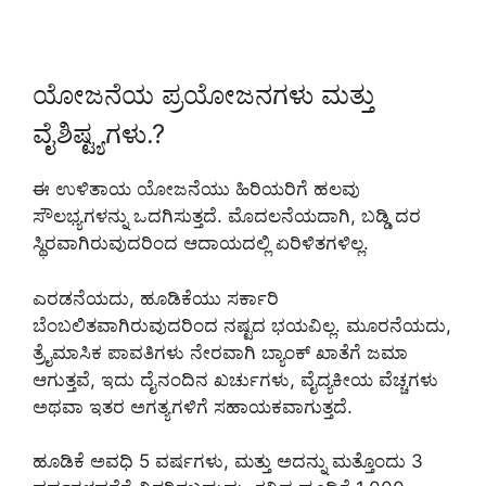
ಯೋಜನೆಯ ಪ್ರಯೋಜನಗಳು ಮತ್ತು
ವೈಶಿಷ್ಟ್ಯಗಳು.?
ಈ ಉಳಿತಾಯ ಯೋಜನೆಯು ಹಿರಿಯರಿಗೆ ಹಲವು
ಸೌಲಭ್ಯಗಳನ್ನು ಒದಗಿಸುತ್ತದೆ. ಮೊದಲನೆಯದಾಗಿ, ಬಡ್ಡಿ ದರ
ಸ್ಥಿರವಾಗಿರುವುದರಿಂದ ಆದಾಯದಲ್ಲಿ ಏರಿಳಿತಗಳಿಲ್ಲ.
ಎರಡನೆಯದು, ಹೂಡಿಕೆಯು ಸರ್ಕಾರಿ
ಬೆಂಬಲಿತವಾಗಿರುವುದರಿಂದ ನಷ್ಟದ ಭಯವಿಲ್ಲ. ಮೂರನೆಯದು,
ತ್ರೈಮಾಸಿಕ ಪಾವತಿಗಳು ನೇರವಾಗಿ ಬ್ಯಾಂಕ್ ಖಾತೆಗೆ ಜಮಾ
ಆಗುತ್ತವೆ, ಇದು ದೈನಂದಿನ ಖರ್ಚುಗಳು, ವೈದ್ಯಕೀಯ ವೆಚ್ಚಗಳು
ಅಥವಾ ಇತರ ಅಗತ್ಯಗಳಿಗೆ ಸಹಾಯಕವಾಗುತ್ತದೆ.
ಹೂಡಿಕೆ ಅವಧಿ 5 ವರ್ಷಗಳು, ಮತ್ತು ಅದನ್ನು ಮತ್ತೊಂದು 3