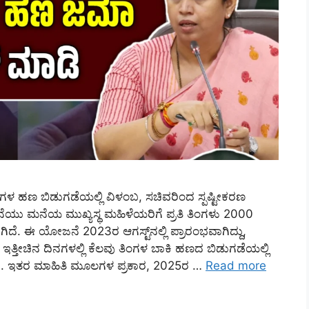
ುಗಳ ಹಣ ಬಿಡುಗಡೆಯಲ್ಲಿ ವಿಳಂಬ, ಸಚಿವರಿಂದ ಸ್ಪಷ್ಟೀಕರಣ
ಜನೆಯು ಮನೆಯ ಮುಖ್ಯಸ್ಥ ಮಹಿಳೆಯರಿಗೆ ಪ್ರತಿ ತಿಂಗಳು 2000
ೆ. ಈ ಯೋಜನೆ 2023ರ ಆಗಸ್ಟ್‌ನಲ್ಲಿ ಪ್ರಾರಂಭವಾಗಿದ್ದು,
ತ್ತೀಚಿನ ದಿನಗಳಲ್ಲಿ ಕೆಲವು ತಿಂಗಳ ಬಾಕಿ ಹಣದ ಬಿಡುಗಡೆಯಲ್ಲಿ
ಸಿದೆ. ಇತರ ಮಾಹಿತಿ ಮೂಲಗಳ ಪ್ರಕಾರ, 2025ರ …
Read more