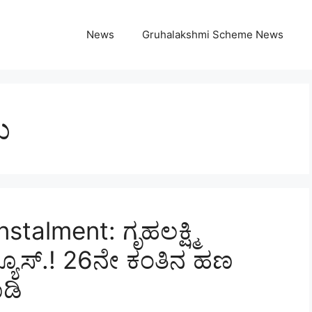
News
Gruhalakshmi Scheme News
ು
talment: ಗೃಹಲಕ್ಷ್ಮಿ
್ಯೂಸ್.! 26ನೇ ಕಂತಿನ ಹಣ
ಡಿ