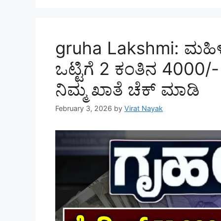
gruha Lakshmi: ಮಹಿಳೆಯ
ಒಟ್ಟಿಗೆ 2 ಕಂತಿನ 4000/
ನಿಮ್ಮ ಖಾತೆ ಚೆಕ್ ಮಾಡಿ
February 3, 2026
by
Virat Nayak