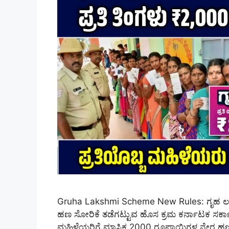
Gruha Lakshmi Scheme New Rules: ಗೃಹ ಲಕ್ಷ್
ಹಣ ಸೋರಿಕೆ ತಡೆಗಟ್ಟುವ ಹೊಸ ಕ್ರಮ ಕರ್ನಾಟಕ ಸರ
ಮಹಿಳೆಯರಿಗೆ ಮಾಸಿಕ 2000 ರೂಪಾಯಿಗಳ ನೇರ ಹಣಕಾಸ