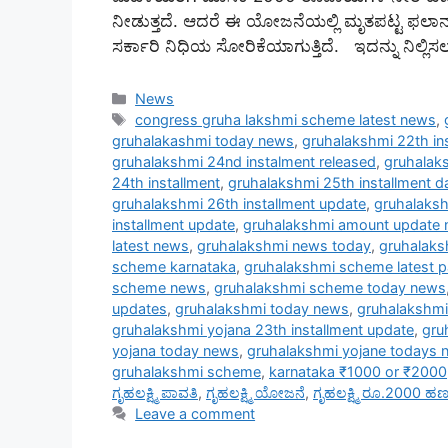
ನೀಡುತ್ತದೆ. ಆದರೆ ಈ ಯೋಜನೆಯಲ್ಲಿ ಮೃತಪಟ್ಟ ಫಲ
ಸರ್ಕಾರಿ ನಿಧಿಯ ಸೋರಿಕೆಯಾಗುತ್ತಿದೆ. ಇದನ್ನು ನಿಲ್ಲಿ
Categories
News
Tags
congress gruha lakshmi scheme latest news
,
gruhalakashmi today news
,
gruhalakshmi 22th in
gruhalakshmi 24nd instalment released
,
gruhalaks
24th installment
,
gruhalakshmi 25th installment d
gruhalakshmi 26th installment update
,
gruhalaksh
installment update
,
gruhalakshmi amount update
latest news
,
gruhalakshmi news today
,
gruhalak
scheme karnataka
,
gruhalakshmi scheme latest 
scheme news
,
gruhalakshmi scheme today news
updates
,
gruhalakshmi today news
,
gruhalakshmi
gruhalakshmi yojana 23th installment update
,
gru
yojana today news
,
gruhalakshmi yojane todays 
gruhalakshmi scheme
,
karnataka ₹1000 or ₹2000
ಗೃಹಲಕ್ಷ್ಮಿ ಪಾವತಿ
,
ಗೃಹಲಕ್ಷ್ಮಿ ಯೋಜನೆ
,
ಗೃಹಲಕ್ಷ್ಮಿ ರೂ.2000 
Leave a comment