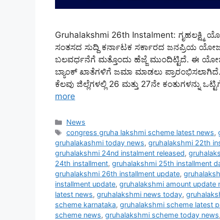
Gruhalakshmi 26th Instalment: ಗೃಹಲಕ್ಷ್ಮಿ 
ಸಂತಸದ ಸುದ್ದಿ ಕರ್ನಾಟಕ ಸರ್ಕಾರದ ಜನಪ್ರಿಯ ಯೋ
ಬಲವರ್ಧನೆಗೆ ಮತ್ತೊಂದು ಹೆಜ್ಜೆ ಮುಂದಿಟ್ಟಿದೆ. 
ಬ್ಯಾಂಕ್ ಖಾತೆಗಳಿಗೆ ಜಮಾ ಮಾಡಲು ಪ್ರಾರಂಭಿಸಲಾಗಿದೆ
ಕೆಲವು ಜಿಲ್ಲೆಗಳಲ್ಲಿ 26 ಮತ್ತು 27ನೇ ಕಂತುಗಳನ್ನು ಒ
more
Categories
News
Tags
congress gruha lakshmi scheme latest news
,
gruhalakashmi today news
,
gruhalakshmi 22th in
gruhalakshmi 24nd instalment released
,
gruhalaks
24th installment
,
gruhalakshmi 25th installment d
gruhalakshmi 26th installment update
,
gruhalaksh
installment update
,
gruhalakshmi amount update
latest news
,
gruhalakshmi news today
,
gruhalak
scheme karnataka
,
gruhalakshmi scheme latest 
scheme news
,
gruhalakshmi scheme today news