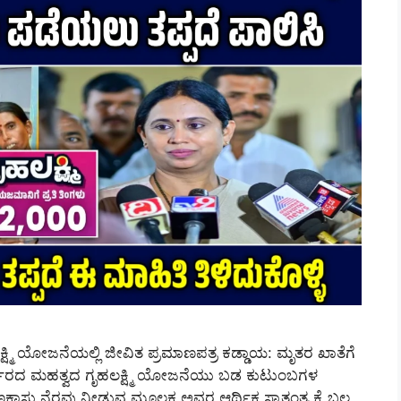
ಮಿ ಯೋಜನೆಯಲ್ಲಿ ಜೀವಿತ ಪ್ರಮಾಣಪತ್ರ ಕಡ್ಡಾಯ: ಮೃತರ ಖಾತೆಗೆ
್ಕಾರದ ಮಹತ್ವದ ಗೃಹಲಕ್ಷ್ಮಿ ಯೋಜನೆಯು ಬಡ ಕುಟುಂಬಗಳ
ು ನೆರವು ನೀಡುವ ಮೂಲಕ ಅವರ ಆರ್ಥಿಕ ಸ್ವಾತಂತ್ರ್ಯಕ್ಕೆ ಬಲ