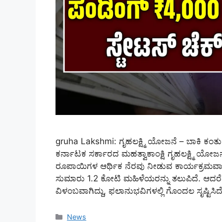
gruha Lakshmi: ಗೃಹಲಕ್ಷ್ಮಿ ಯೋಜನೆ – ಬಾಕಿ ಕಂತ
ಕರ್ನಾಟಕ ಸರ್ಕಾರದ ಮಹತ್ವಾಕಾಂಕ್ಷಿ ಗೃಹಲಕ್ಷ್ಮಿ ಯೋ
ರೂಪಾಯಿಗಳ ಆರ್ಥಿಕ ನೆರವು ನೀಡುವ ಕಾರ್ಯಕ್ರಮವಾಗಿದ
ಸುಮಾರು 1.2 ಕೋಟಿ ಮಹಿಳೆಯರನ್ನು ತಲುಪಿದೆ. ಆದರೆ ಇ
ವಿಳಂಬವಾಗಿದ್ದು, ಫಲಾನುಭವಿಗಳಲ್ಲಿ ಗೊಂದಲ ಸೃಷ್ಟಿ
Categories
News