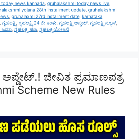
 today news kannada
,
gruhalakshmi today news live
,
halakshmi yojana 28th installment update
,
gruhalakshmi
news
,
gruhalaxmi 27rd installment date
,
karnataka
,
ಗೃಹಲಕ್ಷ್ಮಿ
,
ಗೃಹಲಕ್ಷ್ಮಿ 24 ನೇ ಕಂತು
,
ಗೃಹಲಕ್ಷ್ಮಿ ಅಪ್ಡೇಟ್
,
ಗೃಹಲಕ್ಷ್ಮಿ ನ್ಯೂಸ್
,
ಹಣ ಜಮಾ
,
ಗೃಹಲಕ್ಷ್ಮಿ ಹಣ
,
ಗೃಹಲಕ್ಷ್ಮಿಯೋಜನೆ
ಅಪ್ಡೇಟ್.! ಜೀವಿತ ಪ್ರಮಾಣಪತ್ರ
shmi Scheme New Rules