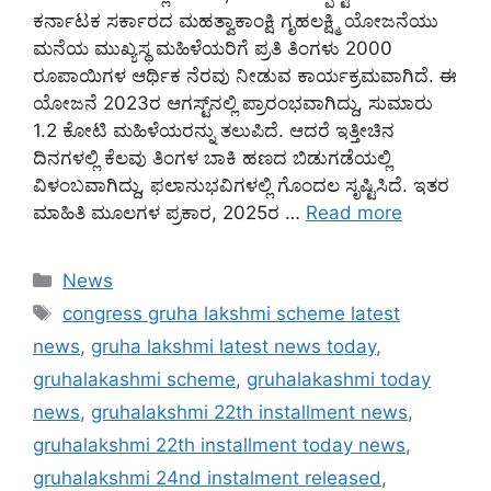
ಕರ್ನಾಟಕ ಸರ್ಕಾರದ ಮಹತ್ವಾಕಾಂಕ್ಷಿ ಗೃಹಲಕ್ಷ್ಮಿ ಯೋಜನೆಯು
ಮನೆಯ ಮುಖ್ಯಸ್ಥ ಮಹಿಳೆಯರಿಗೆ ಪ್ರತಿ ತಿಂಗಳು 2000
ರೂಪಾಯಿಗಳ ಆರ್ಥಿಕ ನೆರವು ನೀಡುವ ಕಾರ್ಯಕ್ರಮವಾಗಿದೆ. ಈ
ಯೋಜನೆ 2023ರ ಆಗಸ್ಟ್‌ನಲ್ಲಿ ಪ್ರಾರಂಭವಾಗಿದ್ದು, ಸುಮಾರು
1.2 ಕೋಟಿ ಮಹಿಳೆಯರನ್ನು ತಲುಪಿದೆ. ಆದರೆ ಇತ್ತೀಚಿನ
ದಿನಗಳಲ್ಲಿ ಕೆಲವು ತಿಂಗಳ ಬಾಕಿ ಹಣದ ಬಿಡುಗಡೆಯಲ್ಲಿ
ವಿಳಂಬವಾಗಿದ್ದು, ಫಲಾನುಭವಿಗಳಲ್ಲಿ ಗೊಂದಲ ಸೃಷ್ಟಿಸಿದೆ. ಇತರ
ಮಾಹಿತಿ ಮೂಲಗಳ ಪ್ರಕಾರ, 2025ರ …
Read more
Categories
News
Tags
congress gruha lakshmi scheme latest
news
,
gruha lakshmi latest news today
,
gruhalakashmi scheme
,
gruhalakashmi today
news
,
gruhalakshmi 22th installment news
,
gruhalakshmi 22th installment today news
,
gruhalakshmi 24nd instalment released
,