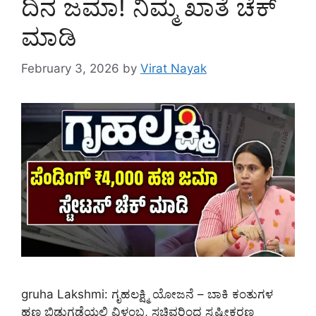
ದಿನ ಜಮಾ! ನಿಮ್ಮ ಖಾತೆ ಚೆಕ್
ಮಾಡಿ
February 3, 2026
by
Virat Nayak
gruha Lakshmi: ಗೃಹಲಕ್ಷ್ಮಿ ಯೋಜನೆ – ಬಾಕಿ ಕಂತುಗಳ
ಹಣ ಬಿಡುಗಡೆಯಲ್ಲಿ ವಿಳಂಬ, ಸಚಿವರಿಂದ ಸ್ಪಷ್ಟೀಕರಣ