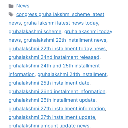
Categories
News
Tags
congress gruha lakshmi scheme latest
news
,
gruha lakshmi latest news today
,
gruhalakashmi scheme
,
gruhalakashmi today
news
,
gruhalakshmi 22th installment news
,
gruhalakshmi 22th installment today news
,
gruhalakshmi 24nd instalment released
,
gruhalakshmi 24th and 25th installment
information
,
gruhalakshmi 24th installment
,
gruhalakshmi 25th installment date
,
gruhalakshmi 26nd instalment information
,
gruhalakshmi 26th installment update
,
gruhalakshmi 27th installment information
,
gruhalakshmi 27th installment update
,
gruhalakshmi amount update news
,