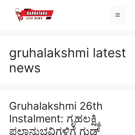
Skip
to
Menu
content
gruhalakshmi latest
news
Gruhalakshmi 26th
Instalment: ಗೃಹಲಕ್ಷ್ಮಿ
ಫಲಾನುಭವಿಗಳಿಗೆ ಗುಡ್