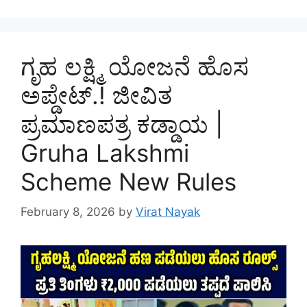
ಗೃಹ ಲಕ್ಷ್ಮಿ ಯೋಜನೆ ಹೊಸ
ಅಪ್ಡೇಟ್.! ಜೀವಿತ
ಪ್ರಮಾಣಪತ್ರ ಕಡ್ಡಾಯ |
Gruha Lakshmi
Scheme New Rules
February 8, 2026
by
Virat Nayak