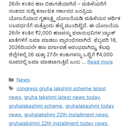
26ನೇ ಕಂತಿನ ಹಣ ಬಿಡುಗಡೆಯಾಗಿದೆ – ಮಹಿಳೆಯರಿಗೆ
ಸಂತಸದ ಸುದ್ದಿ ಕರ್ನಾಟಕ ಸರ್ಕಾರದ ಜನಪ್ರಿಯ
ಯೋಜನೆಯಾದ ಗೃಹಲಕ್ಷ್ಮಿ ಯೋಜನೆಯಡಿ ಮಹಿಳೆಯರ ಆರ್ಥಿಕ
ಬಲವರ್ಧನೆಗೆ ಮತ್ತೊಂದು ಹೆಜ್ಜೆ ಮುಂದಿಟ್ಟಿದೆ. ಈ ಯೋಜನೆಯ
26ನೇ ಕಂತಿನ ₹2,000 ಹಣವನ್ನು ಫಲಾನುಭವಿಗಳ ಬ್ಯಾಂಕ್
ಖಾತೆಗಳಿಗೆ ಜಮಾ ಮಾಡಲು ಪ್ರಾರಂಭಿಸಲಾಗಿದೆ. ಫೆಬ್ರವರಿ 18,
2026ರಿಂದಲೇ ಹಣ ವರ್ಗಾವಣೆ ಆರಂಭವಾಗಿದ್ದು, ಕೆಲವು
ಜಿಲ್ಲೆಗಳಲ್ಲಿ 26 ಮತ್ತು 27ನೇ ಕಂತುಗಳನ್ನು ಒಟ್ಟಿಗೆ ₹4,000
ರೂಪದಲ್ಲಿ ಜಮಾ ಮಾಡಲಾಗುತ್ತಿದೆ ಎಂಬ …
Read more
Categories
News
Tags
congress gruha lakshmi scheme latest
news
,
gruha lakshmi latest news today
,
gruhalakashmi scheme
,
gruhalakashmi today
news
,
gruhalakshmi 22th installment news
,
gruhalakshmi 22th installment today news
,