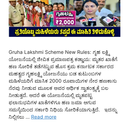
Gruha Lakshmi Scheme New Rules: ಗೃಹ ಲಕ್ಷ್ಮಿ
ಯೋಜನೆಯಲ್ಲಿ ಜೀವಿತ ಪ್ರಮಾಣಪತ್ರ ಕಡ್ಡಾಯ: ಮೃತರ ಖಾತೆಗೆ
ಹಣ ಸೋರಿಕೆ ತಡೆಗಟ್ಟುವ ಹೊಸ ಕ್ರಮ ಕರ್ನಾಟಕ ಸರ್ಕಾರದ
ಮಹತ್ವದ ಗೃಹಲಕ್ಷ್ಮಿ ಯೋಜನೆಯು ಬಡ ಕುಟುಂಬಗಳ
ಮಹಿಳೆಯರಿಗೆ ಮಾಸಿಕ 2000 ರೂಪಾಯಿಗಳ ನೇರ ಹಣಕಾಸು
ನೆರವು ನೀಡುವ ಮೂಲಕ ಅವರ ಆರ್ಥಿಕ ಸ್ವಾತಂತ್ರ್ಯಕ್ಕೆ ಬಲ
ನೀಡುತ್ತದೆ. ಆದರೆ ಈ ಯೋಜನೆಯಲ್ಲಿ ಮೃತಪಟ್ಟ
ಫಲಾನುಭವಿಗಳ ಖಾತೆಗಳಿಗೂ ಹಣ ಜಮಾ ಆಗುವ
ಸಮಸ್ಯೆಯಿಂದ ಸರ್ಕಾರಿ ನಿಧಿಯ ಸೋರಿಕೆಯಾಗುತ್ತಿದೆ. ಇದನ್ನು
ನಿಲ್ಲಿಸಲು …
Read more