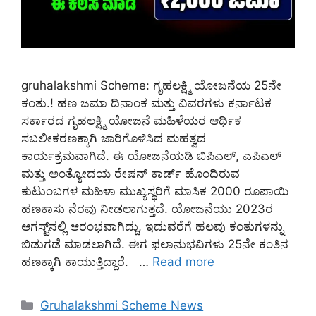
gruhalakshmi Scheme: ಗೃಹಲಕ್ಷ್ಮಿ ಯೋಜನೆಯ 25ನೇ
ಕಂತು.! ಹಣ ಜಮಾ ದಿನಾಂಕ ಮತ್ತು ವಿವರಗಳು ಕರ್ನಾಟಕ
ಸರ್ಕಾರದ ಗೃಹಲಕ್ಷ್ಮಿ ಯೋಜನೆ ಮಹಿಳೆಯರ ಆರ್ಥಿಕ
ಸಬಲೀಕರಣಕ್ಕಾಗಿ ಜಾರಿಗೊಳಿಸಿದ ಮಹತ್ವದ
ಕಾರ್ಯಕ್ರಮವಾಗಿದೆ. ಈ ಯೋಜನೆಯಡಿ ಬಿಪಿಎಲ್, ಎಪಿಎಲ್
ಮತ್ತು ಅಂತ್ಯೋದಯ ರೇಷನ್ ಕಾರ್ಡ್ ಹೊಂದಿರುವ
ಕುಟುಂಬಗಳ ಮಹಿಳಾ ಮುಖ್ಯಸ್ಥರಿಗೆ ಮಾಸಿಕ 2000 ರೂಪಾಯಿ
ಹಣಕಾಸು ನೆರವು ನೀಡಲಾಗುತ್ತದೆ. ಯೋಜನೆಯು 2023ರ
ಆಗಸ್ಟ್‌ನಲ್ಲಿ ಆರಂಭವಾಗಿದ್ದು, ಇದುವರೆಗೆ ಹಲವು ಕಂತುಗಳನ್ನು
ಬಿಡುಗಡೆ ಮಾಡಲಾಗಿದೆ. ಈಗ ಫಲಾನುಭವಿಗಳು 25ನೇ ಕಂತಿನ
ಹಣಕ್ಕಾಗಿ ಕಾಯುತ್ತಿದ್ದಾರೆ. …
Read more
Categories
Gruhalakshmi Scheme News