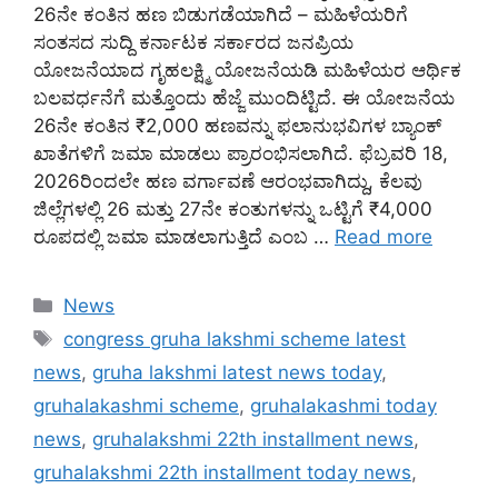
26ನೇ ಕಂತಿನ ಹಣ ಬಿಡುಗಡೆಯಾಗಿದೆ – ಮಹಿಳೆಯರಿಗೆ
ಸಂತಸದ ಸುದ್ದಿ ಕರ್ನಾಟಕ ಸರ್ಕಾರದ ಜನಪ್ರಿಯ
ಯೋಜನೆಯಾದ ಗೃಹಲಕ್ಷ್ಮಿ ಯೋಜನೆಯಡಿ ಮಹಿಳೆಯರ ಆರ್ಥಿಕ
ಬಲವರ್ಧನೆಗೆ ಮತ್ತೊಂದು ಹೆಜ್ಜೆ ಮುಂದಿಟ್ಟಿದೆ. ಈ ಯೋಜನೆಯ
26ನೇ ಕಂತಿನ ₹2,000 ಹಣವನ್ನು ಫಲಾನುಭವಿಗಳ ಬ್ಯಾಂಕ್
ಖಾತೆಗಳಿಗೆ ಜಮಾ ಮಾಡಲು ಪ್ರಾರಂಭಿಸಲಾಗಿದೆ. ಫೆಬ್ರವರಿ 18,
2026ರಿಂದಲೇ ಹಣ ವರ್ಗಾವಣೆ ಆರಂಭವಾಗಿದ್ದು, ಕೆಲವು
ಜಿಲ್ಲೆಗಳಲ್ಲಿ 26 ಮತ್ತು 27ನೇ ಕಂತುಗಳನ್ನು ಒಟ್ಟಿಗೆ ₹4,000
ರೂಪದಲ್ಲಿ ಜಮಾ ಮಾಡಲಾಗುತ್ತಿದೆ ಎಂಬ …
Read more
Categories
News
Tags
congress gruha lakshmi scheme latest
news
,
gruha lakshmi latest news today
,
gruhalakashmi scheme
,
gruhalakashmi today
news
,
gruhalakshmi 22th installment news
,
gruhalakshmi 22th installment today news
,