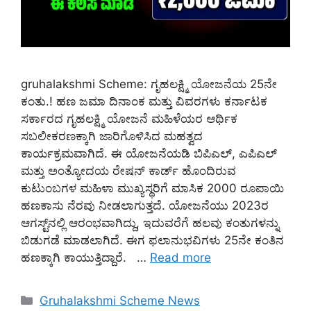
gruhalakshmi Scheme: ಗೃಹಲಕ್ಷ್ಮಿ ಯೋಜನೆಯ 25ನೇ
ಕಂತು.! ಹಣ ಜಮಾ ದಿನಾಂಕ ಮತ್ತು ವಿವರಗಳು ಕರ್ನಾಟಕ
ಸರ್ಕಾರದ ಗೃಹಲಕ್ಷ್ಮಿ ಯೋಜನೆ ಮಹಿಳೆಯರ ಆರ್ಥಿಕ
ಸಬಲೀಕರಣಕ್ಕಾಗಿ ಜಾರಿಗೊಳಿಸಿದ ಮಹತ್ವದ
ಕಾರ್ಯಕ್ರಮವಾಗಿದೆ. ಈ ಯೋಜನೆಯಡಿ ಬಿಪಿಎಲ್, ಎಪಿಎಲ್
ಮತ್ತು ಅಂತ್ಯೋದಯ ರೇಷನ್ ಕಾರ್ಡ್ ಹೊಂದಿರುವ
ಕುಟುಂಬಗಳ ಮಹಿಳಾ ಮುಖ್ಯಸ್ಥರಿಗೆ ಮಾಸಿಕ 2000 ರೂಪಾಯಿ
ಹಣಕಾಸು ನೆರವು ನೀಡಲಾಗುತ್ತದೆ. ಯೋಜನೆಯು 2023ರ
ಆಗಸ್ಟ್‌ನಲ್ಲಿ ಆರಂಭವಾಗಿದ್ದು, ಇದುವರೆಗೆ ಹಲವು ಕಂತುಗಳನ್ನು
ಬಿಡುಗಡೆ ಮಾಡಲಾಗಿದೆ. ಈಗ ಫಲಾನುಭವಿಗಳು 25ನೇ ಕಂತಿನ
ಹಣಕ್ಕಾಗಿ ಕಾಯುತ್ತಿದ್ದಾರೆ. …
Read more
Categories
Gruhalakshmi Scheme News