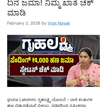
ದಿನ ಜಮಾ! ನಿಮ್ಮ ಖಾತೆ ಚೆಕ್
ಮಾಡಿ
February 3, 2026
by
Virat Nayak
gruha Lakshmi: ಗೃಹಲಕ್ಷ್ಮಿ ಯೋಜನೆ – ಬಾಕಿ ಕಂತುಗಳ
ಹಣ ಬಿಡುಗಡೆಯಲ್ಲಿ ವಿಳಂಬ, ಸಚಿವರಿಂದ ಸ್ಪಷ್ಟೀಕರಣ