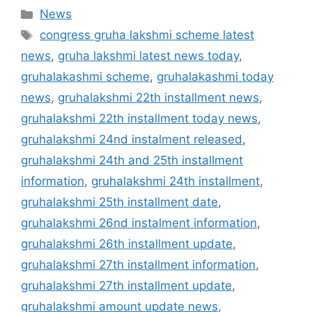
Categories
News
Tags
congress gruha lakshmi scheme latest
news
,
gruha lakshmi latest news today
,
gruhalakashmi scheme
,
gruhalakashmi today
news
,
gruhalakshmi 22th installment news
,
gruhalakshmi 22th installment today news
,
gruhalakshmi 24nd instalment released
,
gruhalakshmi 24th and 25th installment
information
,
gruhalakshmi 24th installment
,
gruhalakshmi 25th installment date
,
gruhalakshmi 26nd instalment information
,
gruhalakshmi 26th installment update
,
gruhalakshmi 27th installment information
,
gruhalakshmi 27th installment update
,
gruhalakshmi amount update news
,