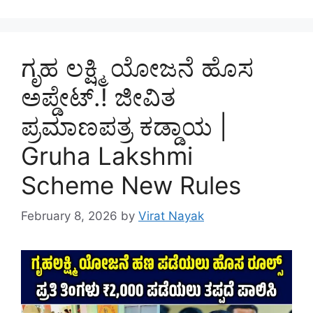
ಗೃಹ ಲಕ್ಷ್ಮಿ ಯೋಜನೆ ಹೊಸ
ಅಪ್ಡೇಟ್.! ಜೀವಿತ
ಪ್ರಮಾಣಪತ್ರ ಕಡ್ಡಾಯ |
Gruha Lakshmi
Scheme New Rules
February 8, 2026
by
Virat Nayak