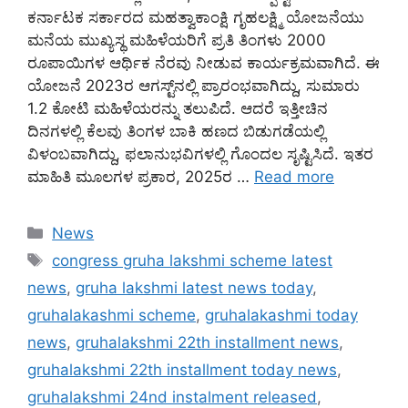
ಕರ್ನಾಟಕ ಸರ್ಕಾರದ ಮಹತ್ವಾಕಾಂಕ್ಷಿ ಗೃಹಲಕ್ಷ್ಮಿ ಯೋಜನೆಯು
ಮನೆಯ ಮುಖ್ಯಸ್ಥ ಮಹಿಳೆಯರಿಗೆ ಪ್ರತಿ ತಿಂಗಳು 2000
ರೂಪಾಯಿಗಳ ಆರ್ಥಿಕ ನೆರವು ನೀಡುವ ಕಾರ್ಯಕ್ರಮವಾಗಿದೆ. ಈ
ಯೋಜನೆ 2023ರ ಆಗಸ್ಟ್‌ನಲ್ಲಿ ಪ್ರಾರಂಭವಾಗಿದ್ದು, ಸುಮಾರು
1.2 ಕೋಟಿ ಮಹಿಳೆಯರನ್ನು ತಲುಪಿದೆ. ಆದರೆ ಇತ್ತೀಚಿನ
ದಿನಗಳಲ್ಲಿ ಕೆಲವು ತಿಂಗಳ ಬಾಕಿ ಹಣದ ಬಿಡುಗಡೆಯಲ್ಲಿ
ವಿಳಂಬವಾಗಿದ್ದು, ಫಲಾನುಭವಿಗಳಲ್ಲಿ ಗೊಂದಲ ಸೃಷ್ಟಿಸಿದೆ. ಇತರ
ಮಾಹಿತಿ ಮೂಲಗಳ ಪ್ರಕಾರ, 2025ರ …
Read more
Categories
News
Tags
congress gruha lakshmi scheme latest
news
,
gruha lakshmi latest news today
,
gruhalakashmi scheme
,
gruhalakashmi today
news
,
gruhalakshmi 22th installment news
,
gruhalakshmi 22th installment today news
,
gruhalakshmi 24nd instalment released
,