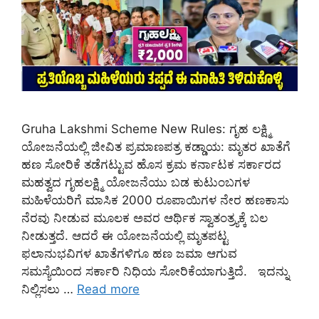
Gruha Lakshmi Scheme New Rules: ಗೃಹ ಲಕ್ಷ್ಮಿ
ಯೋಜನೆಯಲ್ಲಿ ಜೀವಿತ ಪ್ರಮಾಣಪತ್ರ ಕಡ್ಡಾಯ: ಮೃತರ ಖಾತೆಗೆ
ಹಣ ಸೋರಿಕೆ ತಡೆಗಟ್ಟುವ ಹೊಸ ಕ್ರಮ ಕರ್ನಾಟಕ ಸರ್ಕಾರದ
ಮಹತ್ವದ ಗೃಹಲಕ್ಷ್ಮಿ ಯೋಜನೆಯು ಬಡ ಕುಟುಂಬಗಳ
ಮಹಿಳೆಯರಿಗೆ ಮಾಸಿಕ 2000 ರೂಪಾಯಿಗಳ ನೇರ ಹಣಕಾಸು
ನೆರವು ನೀಡುವ ಮೂಲಕ ಅವರ ಆರ್ಥಿಕ ಸ್ವಾತಂತ್ರ್ಯಕ್ಕೆ ಬಲ
ನೀಡುತ್ತದೆ. ಆದರೆ ಈ ಯೋಜನೆಯಲ್ಲಿ ಮೃತಪಟ್ಟ
ಫಲಾನುಭವಿಗಳ ಖಾತೆಗಳಿಗೂ ಹಣ ಜಮಾ ಆಗುವ
ಸಮಸ್ಯೆಯಿಂದ ಸರ್ಕಾರಿ ನಿಧಿಯ ಸೋರಿಕೆಯಾಗುತ್ತಿದೆ. ಇದನ್ನು
ನಿಲ್ಲಿಸಲು …
Read more