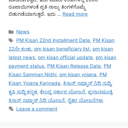
ರೂಪಾಯಿಗಳಂತೆ ಪ್ರತಿ ನಾಲ್ಕು ತಿಂಗಳಿಗೊಮ್ಮೆ
ಬಿಡುಗಡೆಯಾಗುತ್ತದೆ. ಇದು …
Read more
Categories
News
Tags
PM Kisan 22nd Installment Date
,
PM Kisan
22ನೇ ಕಂತು
,
pm kisan beneficiary list
,
pm kisan
latest news
,
pm kisan official update
,
pm kisan
payment status
,
PM Kisan Release Date
,
PM
Kisan Samman Nidhi
,
pm kisan yojana
,
PM
Kisan Yojana Kannada
,
ಕಿಸಾನ್ ಸಮ್ಮಾನ್ ನಿಧಿ ಸುದ್ದಿ
,
ಕೃಷಿ ಸುದ್ದಿ ಕನ್ನಡ
,
ಕೇಂದ್ರ ಸರ್ಕಾರ ಯೋಜನೆ
,
ಪ್ರಧಾನಮಂತ್ರಿ
ಕಿಸಾನ್ ಸಮ್ಮಾನ್ ನಿಧಿ ಯೋಜನೆ
,
ರೈತರ ಯೋಜನೆಗಳು
Leave a comment