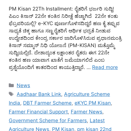
PM Kisan 22Th Installment: ರೈತರಿಗೆ ಭರ್ಜರಿ ಸುದ್ದಿ!
ಪಿಎಂ ಕಿಸಾನ್ 22ನೇ ಕಂತಿನ ನಿರೀಕ್ಷೆ ಹೆಚ್ಚಾಗಿದೆ 22ನೇ ಕಂತು
ಫೆಬ್ರವರಿಯಲ್ಲಿ? e-KYC ಪೂರ್ಣಗೊಳಿಸದಿದ್ದರೆ ಹಣ ಕೈ ತಪ್ಪುವ
ಸಾಧ್ಯತೆ ಚಿಕ್ಕ ಹಾಗೂ ಸಣ್ಣ ರೈತರಿಗೆ ಆರ್ಥಿಕ ಭದ್ರತೆ ನೀಡುವ
ಉದ್ದೇಶದಿಂದ ಕೇಂದ್ರ ಸರ್ಕಾರ ಜಾರಿಗೊಳಿಸಿರುವ ಪ್ರಧಾನಮಂತ್ರಿ
ಕಿಸಾನ್ ಸಮ್ಮಾನ್ ನಿಧಿ ಯೋಜನೆ (PM-KISAN) ಮತ್ತೊಮ್ಮೆ
ಸುದ್ದಿಯಲ್ಲಿದೆ. ದೇಶಾದ್ಯಂತ ಲಕ್ಷಾಂತರ ರೈತರು ಈಗ 22ನೇ
ಕಂತಿನ ಹಣ ಯಾವಾಗ ಖಾತೆಗೆ ಜಮೆಯಾಗಲಿದೆ ಎಂಬ
ಪ್ರಶ್ನೆಯೊಂದಿಗೆ ಕಾತರದಿಂದ ಕಾಯುತ್ತಿದ್ದಾರೆ. …
Read more
Categories
News
Tags
Aadhaar Bank Link
,
Agriculture Scheme
India
,
DBT Farmer Scheme
,
eKYC PM Kisan
,
Farmer Financial Support
,
Farmer News
,
Government Scheme for Farmers
,
Latest
Agriculture News
,
PM Kisan
,
pm kisan 22nd