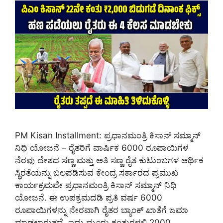
PM Kisan Installment: ಪ್ರಧಾನಮಂತ್ರಿ ಕಿಸಾನ್ ಸಮ್ಮಾನ್
ನಿಧಿ ಯೋಜನೆ – ರೈತರಿಗೆ ವಾರ್ಷಿಕ 6000 ರೂಪಾಯಿಗಳ
ನೆರವು ದೇಶದ ಸಣ್ಣ ಮತ್ತು ಅತಿ ಸಣ್ಣ ರೈತ ಕುಟುಂಬಗಳ ಆರ್ಥಿಕ
ಸ್ಥಿರತೆಯನ್ನು ಬಲಪಡಿಸುವ ಕೇಂದ್ರ ಸರ್ಕಾರದ ಪ್ರಮುಖ
ಕಾರ್ಯಕ್ರಮವೇ ಪ್ರಧಾನಮಂತ್ರಿ ಕಿಸಾನ್ ಸಮ್ಮಾನ್ ನಿಧಿ
ಯೋಜನೆ. ಈ ಉಪಕ್ರಮದಡಿ ಪ್ರತಿ ವರ್ಷ 6000
ರೂಪಾಯಿಗಳನ್ನು ನೇರವಾಗಿ ರೈತರ ಬ್ಯಾಂಕ್ ಖಾತೆಗೆ ಜಮಾ
ಮಾಡಲಾಗುತ್ತದೆ, ಇದು ಮೂರು ಕಂತುಗಳಲ್ಲಿ 2000