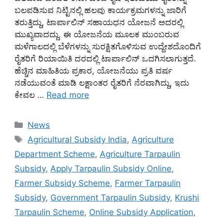
ಬಲಪಡಿಸುವ ನಿಟ್ಟಿನಲ್ಲಿ ಹಲವು ಕಾರ್ಯಕ್ರಮಗಳನ್ನು ಜಾರಿಗೆ
ತರುತ್ತಿದ್ದು, ಟಾರ್ಪಾಲಿನ್ ಸಹಾಯಧನ ಯೋಜನೆ ಅದರಲ್ಲಿ
ಮುಖ್ಯವಾದದ್ದು. ಈ ಯೋಜನೆಯ ಮೂಲಕ ಮುಂಬರುವ
ಮಳೆಗಾಲದಲ್ಲಿ ಬೆಳೆಗಳನ್ನು ಸುರಕ್ಷಿತಗೊಳಿಸುವ ಉದ್ದೇಶದೊಂದಿಗೆ
ರೈತರಿಗೆ ರಿಯಾಯಿತಿ ದರದಲ್ಲಿ ಟಾರ್ಪಾಲಿನ್ ಒದಗಿಸಲಾಗುತ್ತದೆ.
ಹೆಚ್ಚಿನ ಮಾಹಿತಿಯ ಪ್ರಕಾರ, ಯೋಜನೆಯು ಪ್ರತಿ ವರ್ಷ
ನಡೆಯುವಂತೆ ಮಾಡಿ ಲಕ್ಷಾಂತರ ರೈತರಿಗೆ ನೆರವಾಗಿದ್ದು, ಇದು
ಕೇವಲ …
Read more
Categories
News
Tags
Agricultural Subsidy India
,
Agriculture
Department Scheme
,
Agriculture Tarpaulin
Subsidy
,
Apply Tarpaulin Subsidy Online
,
Farmer Subsidy Scheme
,
Farmer Tarpaulin
Subsidy
,
Government Tarpaulin Subsidy
,
Krushi
Tarpaulin Scheme
,
Online Subsidy Application
,