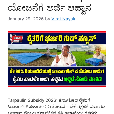
ಯೋಜನೆಗೆ ಅರ್ಜಿ ಆಹ್ವಾನ
January 29, 2026
by
Virat Nayak
Tarpaulin Subsidy 2026: ಕರ್ನಾಟಕದ ರೈತರಿಗೆ
ಟಾರ್ಪಾಲಿನ್ ಸಹಾಯಧನ ಯೋಜನೆ – ಬೆಳೆ ರಕ್ಷಣೆಗೆ ಸರ್ಕಾರದ
ಬಲವಾದ ಬೆಂಬಲ ಕರ್ನಾಟಕದ ಕೃಷಿ ಇಲಾಖೆಯು ರೈತರನ್ನು