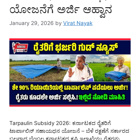
ಯೋಜನೆಗೆ ಅರ್ಜಿ ಆಹ್ವಾನ
January 29, 2026
by
Virat Nayak
Tarpaulin Subsidy 2026: ಕರ್ನಾಟಕದ ರೈತರಿಗೆ
ಟಾರ್ಪಾಲಿನ್ ಸಹಾಯಧನ ಯೋಜನೆ – ಬೆಳೆ ರಕ್ಷಣೆಗೆ ಸರ್ಕಾರದ
ಬಲವಾದ ಬೆಂಬಲ ಕರ್ನಾಟಕದ ಕೃಷಿ ಇಲಾಖೆಯು ರೈತರನ್ನು