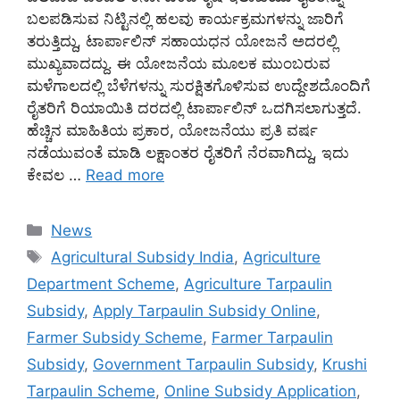
ಬಲಪಡಿಸುವ ನಿಟ್ಟಿನಲ್ಲಿ ಹಲವು ಕಾರ್ಯಕ್ರಮಗಳನ್ನು ಜಾರಿಗೆ
ತರುತ್ತಿದ್ದು, ಟಾರ್ಪಾಲಿನ್ ಸಹಾಯಧನ ಯೋಜನೆ ಅದರಲ್ಲಿ
ಮುಖ್ಯವಾದದ್ದು. ಈ ಯೋಜನೆಯ ಮೂಲಕ ಮುಂಬರುವ
ಮಳೆಗಾಲದಲ್ಲಿ ಬೆಳೆಗಳನ್ನು ಸುರಕ್ಷಿತಗೊಳಿಸುವ ಉದ್ದೇಶದೊಂದಿಗೆ
ರೈತರಿಗೆ ರಿಯಾಯಿತಿ ದರದಲ್ಲಿ ಟಾರ್ಪಾಲಿನ್ ಒದಗಿಸಲಾಗುತ್ತದೆ.
ಹೆಚ್ಚಿನ ಮಾಹಿತಿಯ ಪ್ರಕಾರ, ಯೋಜನೆಯು ಪ್ರತಿ ವರ್ಷ
ನಡೆಯುವಂತೆ ಮಾಡಿ ಲಕ್ಷಾಂತರ ರೈತರಿಗೆ ನೆರವಾಗಿದ್ದು, ಇದು
ಕೇವಲ …
Read more
Categories
News
Tags
Agricultural Subsidy India
,
Agriculture
Department Scheme
,
Agriculture Tarpaulin
Subsidy
,
Apply Tarpaulin Subsidy Online
,
Farmer Subsidy Scheme
,
Farmer Tarpaulin
Subsidy
,
Government Tarpaulin Subsidy
,
Krushi
Tarpaulin Scheme
,
Online Subsidy Application
,