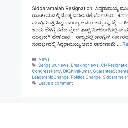
Siddaramaiah Resignation: ಸಿದ್ದರಾಮಯ್ಯ ಮುಖ್ಯ
ರಾಜಕೀಯದಲ್ಲಿ ದೊಡ್ಡ ಬದಲಾವಣೆ ಬೆಂಗಳೂರು: ಕರ್ನಾಟ
ಮುಖ್ಯಮಂತ್ರಿ ಸಿದ್ದರಾಮಯ್ಯ ಅವರು ತಮ್ಮ ಸ್ಥಾನಕ್ಕೆ
ಇಂದು ಬೆಳಗ್ಗೆ ನಡೆದ ಬ್ರೇಕ್ ಫಾಸ್ಟ್ ಮೀಟಿಂಗ್‌ನಲ್ಲ
ಮುಕ್ತವಾಗಿ ಹೇಳಿದ್ದಾರೆ. ರಾಜ್ಯದಲ್ಲಿ ಕಾಂಗ್ರೆಸ್ ಸರ್
ಸಂದರ್ಭದಲ್ಲಿ ಸಿದ್ದರಾಮಯ್ಯ ಅವರ ರಾಜೀನಾಮೆ …
Re
Categories
News
Tags
BengaluruNews
,
BreakingNews
,
CMResignatio
CongressParty
,
DKShivakumar
,
GuaranteeSchem
LeadershipChange
,
PoliticalChange
,
Siddaramaia
Leave a comment