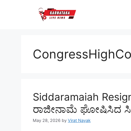
Skip
to
content
CongressHighC
Siddaramaiah Resignati
ರಾಜೀನಾಮೆ ಘೋಷಿಸಿದ ಸಿ
May 28, 2026
by
Virat Nayak