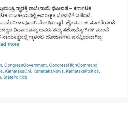
ಮಂತ್ರಿ ಸ್ಥಾನಕ್ಕೆ ರಾಜೀನಾಮೆ ಘೋಷಣೆ – ಕರ್ನಾಟಕ
ಕ ರಾಜಕೀಯದಲ್ಲಿ ಅನಿರೀಕ್ಷಿತ ಬೆಳವಣಿಗೆ ನಡೆದಿದೆ.
 ರಾಜೀನಾಮೆ ನೀಡುವುದಾಗಿ ಘೋಷಿಸಿದ್ದಾರೆ. ಹೈಕಮಾಂಡ್ ಸೂಚನೆಯಂತೆ
ಿ ಈ ಮಹತ್ವದ ನಿರ್ಧಾರವನ್ನು ಅವರು ತಮ್ಮ ಸಹೋದ್ಯೋಗಿಗಳ ಮುಂದೆ
ಕಾರದ ನಾಯಕತ್ವದಲ್ಲಿ ಗ್ಯಾರಂಟಿ ಯೋಜನೆಗಳು ಜನಪ್ರಿಯವಾಗಿದ್ದ
ad more
n
,
CongressGovernment
,
CongressHighCommand
,
es
,
KarnatakaCM
,
KarnatakaNews
,
KarnatakaPolitics
,
h
,
StatePolitics