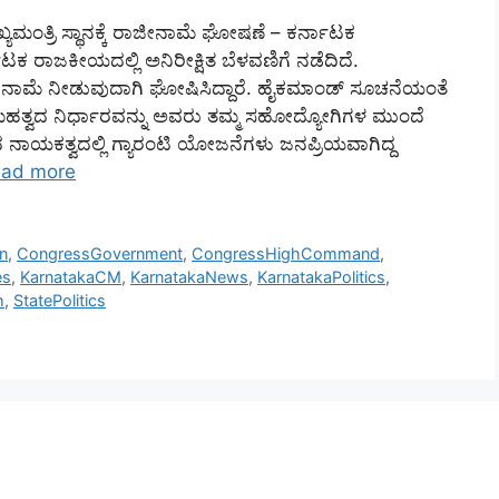
ಮಂತ್ರಿ ಸ್ಥಾನಕ್ಕೆ ರಾಜೀನಾಮೆ ಘೋಷಣೆ – ಕರ್ನಾಟಕ
ಕ ರಾಜಕೀಯದಲ್ಲಿ ಅನಿರೀಕ್ಷಿತ ಬೆಳವಣಿಗೆ ನಡೆದಿದೆ.
 ರಾಜೀನಾಮೆ ನೀಡುವುದಾಗಿ ಘೋಷಿಸಿದ್ದಾರೆ. ಹೈಕಮಾಂಡ್ ಸೂಚನೆಯಂತೆ
ಿ ಈ ಮಹತ್ವದ ನಿರ್ಧಾರವನ್ನು ಅವರು ತಮ್ಮ ಸಹೋದ್ಯೋಗಿಗಳ ಮುಂದೆ
ಕಾರದ ನಾಯಕತ್ವದಲ್ಲಿ ಗ್ಯಾರಂಟಿ ಯೋಜನೆಗಳು ಜನಪ್ರಿಯವಾಗಿದ್ದ
ad more
n
,
CongressGovernment
,
CongressHighCommand
,
es
,
KarnatakaCM
,
KarnatakaNews
,
KarnatakaPolitics
,
h
,
StatePolitics