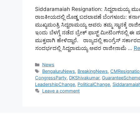
Siddaramaiah Resignation: ಸಿದ್ದರಾಮಯ್ಯ ಮುಖ್ಯ
ರಾಜಕೀಯದಲ್ಲಿ ದೊಡ್ಡ ಬದಲಾವಣೆ ಬೆಂಗಳೂರು: ಕರ್ನಾಟ
ಮುಖ್ಯಮಂತ್ರಿ ಸಿದ್ದರಾಮಯ್ಯ ಅವರು ತಮ್ಮ ಸ್ಥಾನಕ್ಕೆ
ಇಂದು ಬೆಳಗ್ಗೆ ನಡೆದ ಬ್ರೇಕ್ ಫಾಸ್ಟ್ ಮೀಟಿಂಗ್‌ನಲ್ಲ
ಮುಕ್ತವಾಗಿ ಹೇಳಿದ್ದಾರೆ. ರಾಜ್ಯದಲ್ಲಿ ಕಾಂಗ್ರೆಸ್ ಸರ್
ಸಂದರ್ಭದಲ್ಲಿ ಸಿದ್ದರಾಮಯ್ಯ ಅವರ ರಾಜೀನಾಮೆ …
Re
Categories
News
Tags
BengaluruNews
,
BreakingNews
,
CMResignatio
CongressParty
,
DKShivakumar
,
GuaranteeSchem
LeadershipChange
,
PoliticalChange
,
Siddaramaia
Leave a comment