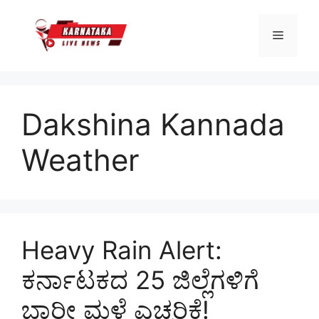
Skip
to
Menu
content
Dakshina Kannada
Weather
Heavy Rain Alert:
ಕರ್ನಾಟಕದ 25 ಜಿಲ್ಲೆಗಳಿಗೆ
ಭಾರೀ ಮಳೆ ಎಚ್ಚರಿಕೆ!