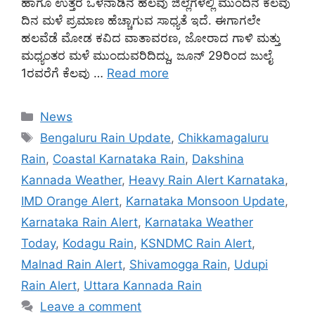
ಹಾಗೂ ಉತ್ತರ ಒಳನಾಡಿನ ಹಲವು ಜಿಲ್ಲೆಗಳಲ್ಲಿ ಮುಂದಿನ ಕೆಲವು
ದಿನ ಮಳೆ ಪ್ರಮಾಣ ಹೆಚ್ಚಾಗುವ ಸಾಧ್ಯತೆ ಇದೆ. ಈಗಾಗಲೇ
ಹಲವೆಡೆ ಮೋಡ ಕವಿದ ವಾತಾವರಣ, ಜೋರಾದ ಗಾಳಿ ಮತ್ತು
ಮಧ್ಯಂತರ ಮಳೆ ಮುಂದುವರಿದಿದ್ದು, ಜೂನ್ 29ರಿಂದ ಜುಲೈ
1ರವರೆಗೆ ಕೆಲವು …
Read more
Categories
News
Tags
Bengaluru Rain Update
,
Chikkamagaluru
Rain
,
Coastal Karnataka Rain
,
Dakshina
Kannada Weather
,
Heavy Rain Alert Karnataka
,
IMD Orange Alert
,
Karnataka Monsoon Update
,
Karnataka Rain Alert
,
Karnataka Weather
Today
,
Kodagu Rain
,
KSNDMC Rain Alert
,
Malnad Rain Alert
,
Shivamogga Rain
,
Udupi
Rain Alert
,
Uttara Kannada Rain
Leave a comment