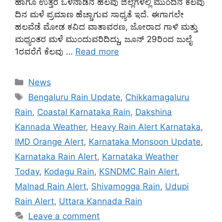
ಹಾಗೂ ಉತ್ತರ ಒಳನಾಡಿನ ಹಲವು ಜಿಲ್ಲೆಗಳಲ್ಲಿ ಮುಂದಿನ ಕೆಲವು
ದಿನ ಮಳೆ ಪ್ರಮಾಣ ಹೆಚ್ಚಾಗುವ ಸಾಧ್ಯತೆ ಇದೆ. ಈಗಾಗಲೇ
ಹಲವೆಡೆ ಮೋಡ ಕವಿದ ವಾತಾವರಣ, ಜೋರಾದ ಗಾಳಿ ಮತ್ತು
ಮಧ್ಯಂತರ ಮಳೆ ಮುಂದುವರಿದಿದ್ದು, ಜೂನ್ 29ರಿಂದ ಜುಲೈ
1ರವರೆಗೆ ಕೆಲವು …
Read more
Categories
News
Tags
Bengaluru Rain Update
,
Chikkamagaluru
Rain
,
Coastal Karnataka Rain
,
Dakshina
Kannada Weather
,
Heavy Rain Alert Karnataka
,
IMD Orange Alert
,
Karnataka Monsoon Update
,
Karnataka Rain Alert
,
Karnataka Weather
Today
,
Kodagu Rain
,
KSNDMC Rain Alert
,
Malnad Rain Alert
,
Shivamogga Rain
,
Udupi
Rain Alert
,
Uttara Kannada Rain
Leave a comment