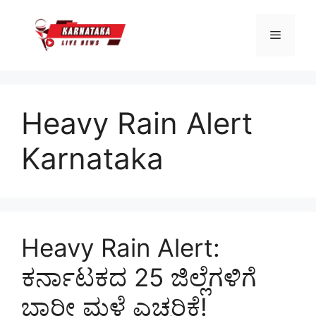
Skip
to
Menu
content
Heavy Rain Alert
Karnataka
Heavy Rain Alert:
ಕರ್ನಾಟಕದ 25 ಜಿಲ್ಲೆಗಳಿಗೆ
ಭಾರೀ ಮಳೆ ಎಚ್ಚರಿಕೆ!