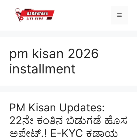
Skip
to
Menu
content
pm kisan 2026
installment
PM Kisan Updates:
22ನೇ ಕಂತಿನ ಬಿಡುಗಡೆ ಹೊಸ
ಅಪ್ಡೇಟ್.! E-KYC ಕಡ್ಡಾಯ