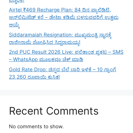
Airtel ₹469 Recharge Plan: 84 ದಿನ ವ್ಯಾಲಿಡಿಟಿ,
ಅನ್‌ಲಿಮಿಟೆಡ್ ಕರೆ – ಡೇಟಾ ಕಡಿಮೆ ಬಳಸುವವರಿಗೆ ಉತ್ತಮ
ಆಯ್ಕೆ
Siddaramaiah Resignation: ಮುಖ್ಯಮಂತ್ರಿ ಸ್ಥಾನಕ್ಕೆ
ರಾಜೀನಾಮೆ ಘೋಷಿಸಿದ ಸಿದ್ದರಾಮಯ್ಯ!
2nd PUC Result 2026 Live: ಫಲಿತಾಂಶ ಪ್ರಕಟ – SMS
– WhatsApp ಮೂಲಕವೂ ಚೆಕ್ ಮಾಡಿ
Gold Rate Drop: ಚಿನ್ನದ ಬೆಲೆ ಭಾರಿ ಇಳಿಕೆ – 10 ಗ್ರಾಂಗೆ
23,260 ರೂಪಾಯಿ ಕುಸಿತ!
Recent Comments
No comments to show.