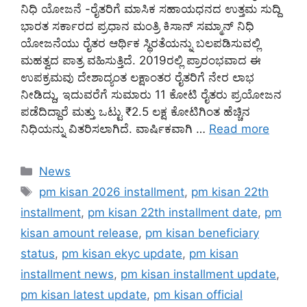
ನಿಧಿ ಯೋಜನೆ -ರೈತರಿಗೆ ಮಾಸಿಕ ಸಹಾಯಧನದ ಉತ್ತಮ ಸುದ್ದಿ
ಭಾರತ ಸರ್ಕಾರದ ಪ್ರಧಾನ ಮಂತ್ರಿ ಕಿಸಾನ್ ಸಮ್ಮಾನ್ ನಿಧಿ
ಯೋಜನೆಯು ರೈತರ ಆರ್ಥಿಕ ಸ್ಥಿರತೆಯನ್ನು ಬಲಪಡಿಸುವಲ್ಲಿ
ಮಹತ್ವದ ಪಾತ್ರ ವಹಿಸುತ್ತಿದೆ. 2019ರಲ್ಲಿ ಪ್ರಾರಂಭವಾದ ಈ
ಉಪಕ್ರಮವು ದೇಶಾದ್ಯಂತ ಲಕ್ಷಾಂತರ ರೈತರಿಗೆ ನೇರ ಲಾಭ
ನೀಡಿದ್ದು, ಇದುವರೆಗೆ ಸುಮಾರು 11 ಕೋಟಿ ರೈತರು ಪ್ರಯೋಜನ
ಪಡೆದಿದ್ದಾರೆ ಮತ್ತು ಒಟ್ಟು ₹2.5 ಲಕ್ಷ ಕೋಟಿಗಿಂತ ಹೆಚ್ಚಿನ
ನಿಧಿಯನ್ನು ವಿತರಿಸಲಾಗಿದೆ. ವಾರ್ಷಿಕವಾಗಿ …
Read more
Categories
News
Tags
pm kisan 2026 installment
,
pm kisan 22th
installment
,
pm kisan 22th installment date
,
pm
kisan amount release
,
pm kisan beneficiary
status
,
pm kisan ekyc update
,
pm kisan
installment news
,
pm kisan installment update
,
pm kisan latest update
,
pm kisan official