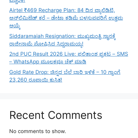
Airtel ₹469 Recharge Plan: 84 ದಿನ ವ್ಯಾಲಿಡಿಟಿ,
ಅನ್‌ಲಿಮಿಟೆಡ್ ಕರೆ – ಡೇಟಾ ಕಡಿಮೆ ಬಳಸುವವರಿಗೆ ಉತ್ತಮ
ಆಯ್ಕೆ
Siddaramaiah Resignation: ಮುಖ್ಯಮಂತ್ರಿ ಸ್ಥಾನಕ್ಕೆ
ರಾಜೀನಾಮೆ ಘೋಷಿಸಿದ ಸಿದ್ದರಾಮಯ್ಯ!
2nd PUC Result 2026 Live: ಫಲಿತಾಂಶ ಪ್ರಕಟ – SMS
– WhatsApp ಮೂಲಕವೂ ಚೆಕ್ ಮಾಡಿ
Gold Rate Drop: ಚಿನ್ನದ ಬೆಲೆ ಭಾರಿ ಇಳಿಕೆ – 10 ಗ್ರಾಂಗೆ
23,260 ರೂಪಾಯಿ ಕುಸಿತ!
Recent Comments
No comments to show.