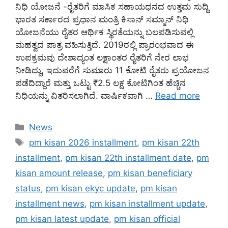
ನಿಧಿ ಯೋಜನೆ -ರೈತರಿಗೆ ಮಾಸಿಕ ಸಹಾಯಧನದ ಉತ್ತಮ ಸುದ್ದಿ
ಭಾರತ ಸರ್ಕಾರದ ಪ್ರಧಾನ ಮಂತ್ರಿ ಕಿಸಾನ್ ಸಮ್ಮಾನ್ ನಿಧಿ
ಯೋಜನೆಯು ರೈತರ ಆರ್ಥಿಕ ಸ್ಥಿರತೆಯನ್ನು ಬಲಪಡಿಸುವಲ್ಲಿ
ಮಹತ್ವದ ಪಾತ್ರ ವಹಿಸುತ್ತಿದೆ. 2019ರಲ್ಲಿ ಪ್ರಾರಂಭವಾದ ಈ
ಉಪಕ್ರಮವು ದೇಶಾದ್ಯಂತ ಲಕ್ಷಾಂತರ ರೈತರಿಗೆ ನೇರ ಲಾಭ
ನೀಡಿದ್ದು, ಇದುವರೆಗೆ ಸುಮಾರು 11 ಕೋಟಿ ರೈತರು ಪ್ರಯೋಜನ
ಪಡೆದಿದ್ದಾರೆ ಮತ್ತು ಒಟ್ಟು ₹2.5 ಲಕ್ಷ ಕೋಟಿಗಿಂತ ಹೆಚ್ಚಿನ
ನಿಧಿಯನ್ನು ವಿತರಿಸಲಾಗಿದೆ. ವಾರ್ಷಿಕವಾಗಿ …
Read more
Categories
News
Tags
pm kisan 2026 installment
,
pm kisan 22th
installment
,
pm kisan 22th installment date
,
pm
kisan amount release
,
pm kisan beneficiary
status
,
pm kisan ekyc update
,
pm kisan
installment news
,
pm kisan installment update
,
pm kisan latest update
,
pm kisan official