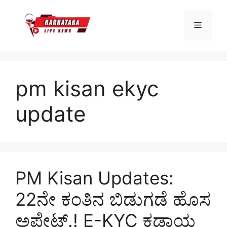
Skip
to
Menu
content
pm kisan ekyc
update
PM Kisan Updates:
22ನೇ ಕಂತಿನ ಬಿಡುಗಡೆ ಹೊಸ
ಅಪ್ಡೇಟ್.! E-KYC ಕಡ್ಡಾಯ