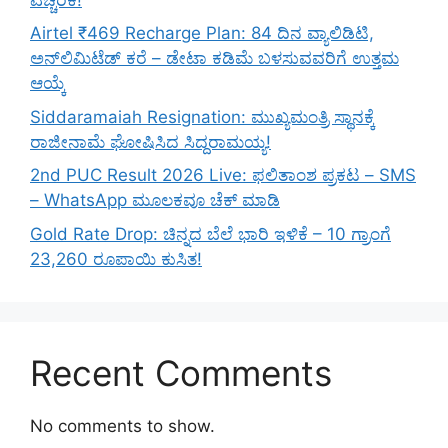
Airtel ₹469 Recharge Plan: 84 ದಿನ ವ್ಯಾಲಿಡಿಟಿ,
ಅನ್‌ಲಿಮಿಟೆಡ್ ಕರೆ – ಡೇಟಾ ಕಡಿಮೆ ಬಳಸುವವರಿಗೆ ಉತ್ತಮ
ಆಯ್ಕೆ
Siddaramaiah Resignation: ಮುಖ್ಯಮಂತ್ರಿ ಸ್ಥಾನಕ್ಕೆ
ರಾಜೀನಾಮೆ ಘೋಷಿಸಿದ ಸಿದ್ದರಾಮಯ್ಯ!
2nd PUC Result 2026 Live: ಫಲಿತಾಂಶ ಪ್ರಕಟ – SMS
– WhatsApp ಮೂಲಕವೂ ಚೆಕ್ ಮಾಡಿ
Gold Rate Drop: ಚಿನ್ನದ ಬೆಲೆ ಭಾರಿ ಇಳಿಕೆ – 10 ಗ್ರಾಂಗೆ
23,260 ರೂಪಾಯಿ ಕುಸಿತ!
Recent Comments
No comments to show.