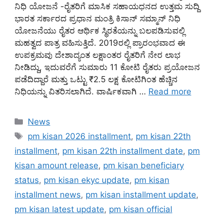
ನಿಧಿ ಯೋಜನೆ -ರೈತರಿಗೆ ಮಾಸಿಕ ಸಹಾಯಧನದ ಉತ್ತಮ ಸುದ್ದಿ
ಭಾರತ ಸರ್ಕಾರದ ಪ್ರಧಾನ ಮಂತ್ರಿ ಕಿಸಾನ್ ಸಮ್ಮಾನ್ ನಿಧಿ
ಯೋಜನೆಯು ರೈತರ ಆರ್ಥಿಕ ಸ್ಥಿರತೆಯನ್ನು ಬಲಪಡಿಸುವಲ್ಲಿ
ಮಹತ್ವದ ಪಾತ್ರ ವಹಿಸುತ್ತಿದೆ. 2019ರಲ್ಲಿ ಪ್ರಾರಂಭವಾದ ಈ
ಉಪಕ್ರಮವು ದೇಶಾದ್ಯಂತ ಲಕ್ಷಾಂತರ ರೈತರಿಗೆ ನೇರ ಲಾಭ
ನೀಡಿದ್ದು, ಇದುವರೆಗೆ ಸುಮಾರು 11 ಕೋಟಿ ರೈತರು ಪ್ರಯೋಜನ
ಪಡೆದಿದ್ದಾರೆ ಮತ್ತು ಒಟ್ಟು ₹2.5 ಲಕ್ಷ ಕೋಟಿಗಿಂತ ಹೆಚ್ಚಿನ
ನಿಧಿಯನ್ನು ವಿತರಿಸಲಾಗಿದೆ. ವಾರ್ಷಿಕವಾಗಿ …
Read more
Categories
News
Tags
pm kisan 2026 installment
,
pm kisan 22th
installment
,
pm kisan 22th installment date
,
pm
kisan amount release
,
pm kisan beneficiary
status
,
pm kisan ekyc update
,
pm kisan
installment news
,
pm kisan installment update
,
pm kisan latest update
,
pm kisan official