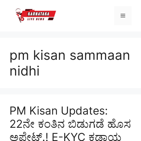
Skip
to
Menu
content
pm kisan sammaan
nidhi
PM Kisan Updates:
22ನೇ ಕಂತಿನ ಬಿಡುಗಡೆ ಹೊಸ
ಅಪ್ಡೇಟ್.! E-KYC ಕಡ್ಡಾಯ