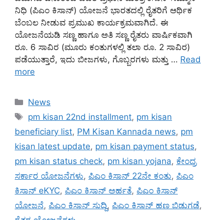
ನಿಧಿ (ಪಿಎಂ ಕಿಸಾನ್) ಯೋಜನೆ ಭಾರತದಲ್ಲಿ ರೈತರಿಗೆ ಆರ್ಥಿಕ
ಬೆಂಬಲ ನೀಡುವ ಪ್ರಮುಖ ಕಾರ್ಯಕ್ರಮವಾಗಿದೆ. ಈ
ಯೋಜನೆಯಡಿ ಸಣ್ಣ ಹಾಗೂ ಅತಿ ಸಣ್ಣ ರೈತರು ವಾರ್ಷಿಕವಾಗಿ
ರೂ. 6 ಸಾವಿರ (ಮೂರು ಕಂತುಗಳಲ್ಲಿ ತಲಾ ರೂ. 2 ಸಾವಿರ)
ಪಡೆಯುತ್ತಾರೆ, ಇದು ಬೀಜಗಳು, ಗೊಬ್ಬರಗಳು ಮತ್ತು …
Read
more
Categories
News
Tags
pm kisan 22nd installment
,
pm kisan
beneficiary list
,
PM Kisan Kannada news
,
pm
kisan latest update
,
pm kisan payment status
,
pm kisan status check
,
pm kisan yojana
,
ಕೇಂದ್ರ
ಸರ್ಕಾರ ಯೋಜನೆಗಳು
,
ಪಿಎಂ ಕಿಸಾನ್ 22ನೇ ಕಂತು
,
ಪಿಎಂ
ಕಿಸಾನ್ eKYC
,
ಪಿಎಂ ಕಿಸಾನ್ ಅರ್ಹತೆ
,
ಪಿಎಂ ಕಿಸಾನ್
ಯೋಜನೆ
,
ಪಿಎಂ ಕಿಸಾನ್ ಸುದ್ದಿ
,
ಪಿಎಂ ಕಿಸಾನ್ ಹಣ ಬಿಡುಗಡೆ
,
ರೈತರ ಯೋಜನೆಗಳು