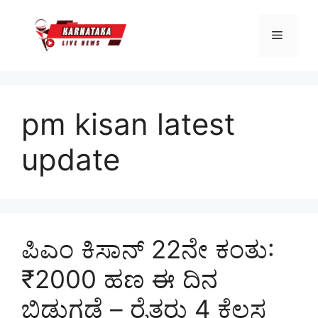
Skip
to
Menu
content
pm kisan latest
update
ಪಿಎಂ ಕಿಸಾನ್ 22ನೇ ಕಂತು:
₹2000 ಹಣ ಈ ದಿನ
ಬಿಡುಗಡೆ – ರೈತರು 4 ಕೆಲಸ