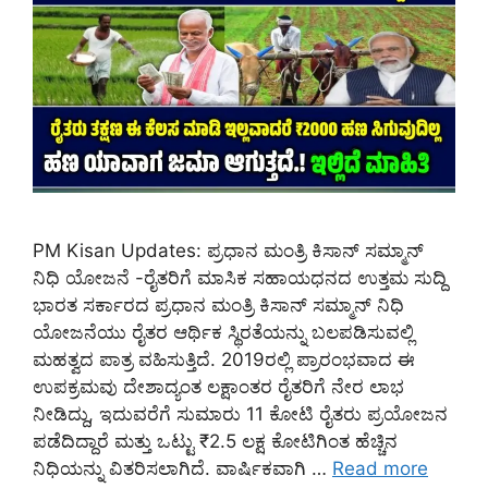
PM Kisan Updates: ಪ್ರಧಾನ ಮಂತ್ರಿ ಕಿಸಾನ್ ಸಮ್ಮಾನ್
ನಿಧಿ ಯೋಜನೆ -ರೈತರಿಗೆ ಮಾಸಿಕ ಸಹಾಯಧನದ ಉತ್ತಮ ಸುದ್ದಿ
ಭಾರತ ಸರ್ಕಾರದ ಪ್ರಧಾನ ಮಂತ್ರಿ ಕಿಸಾನ್ ಸಮ್ಮಾನ್ ನಿಧಿ
ಯೋಜನೆಯು ರೈತರ ಆರ್ಥಿಕ ಸ್ಥಿರತೆಯನ್ನು ಬಲಪಡಿಸುವಲ್ಲಿ
ಮಹತ್ವದ ಪಾತ್ರ ವಹಿಸುತ್ತಿದೆ. 2019ರಲ್ಲಿ ಪ್ರಾರಂಭವಾದ ಈ
ಉಪಕ್ರಮವು ದೇಶಾದ್ಯಂತ ಲಕ್ಷಾಂತರ ರೈತರಿಗೆ ನೇರ ಲಾಭ
ನೀಡಿದ್ದು, ಇದುವರೆಗೆ ಸುಮಾರು 11 ಕೋಟಿ ರೈತರು ಪ್ರಯೋಜನ
ಪಡೆದಿದ್ದಾರೆ ಮತ್ತು ಒಟ್ಟು ₹2.5 ಲಕ್ಷ ಕೋಟಿಗಿಂತ ಹೆಚ್ಚಿನ
ನಿಧಿಯನ್ನು ವಿತರಿಸಲಾಗಿದೆ. ವಾರ್ಷಿಕವಾಗಿ …
Read more